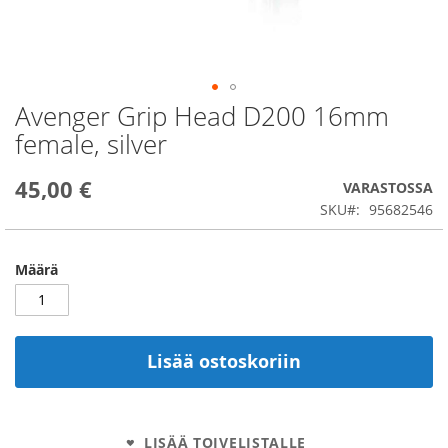
Avenger Grip Head D200 16mm
Skip
to
female, silver
the
beginning
45,00 €
of
VARASTOSSA
the
SKU
95682546
images
gallery
Määrä
Lisää ostoskoriin
LISÄÄ TOIVELISTALLE