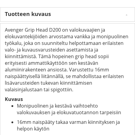
Tuotteen kuvaus
Avenger Grip Head D200 on valokuvaajien ja
elokuvantekijöiden arvostama vankka ja monipuolinen
työkalu, joka on suunniteltu helpottamaan erilaisten
valo- ja kuvausvarusteiden asettamista ja
kiinnittämistä. Tämä hopeinen grip head sopii
erityisesti ammattikäyttöön sen kestävän
alumiinirakenteen ansiosta. Varustettu 16mm
naispäättyisellä liitännällä, se mahdollistaa erilaisten
lisävarusteiden tukevan kiinnittämisen
valaisinjalustaan tai spigottiin.
Kuvaus
Monipuolinen ja kestävä vaihtoehto
valokuvauksen ja elokuvatuotannon tarpeisiin
16mm naispääty takaa varman kiinnityksen ja
helpon käytön