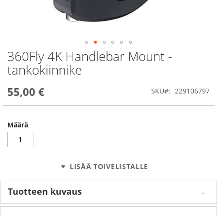
360Fly 4K Handlebar Mount -
Skip
to
tankokiinnike
the
beginning
55,00 €
of
SKU
229106797
the
images
gallery
Määrä
LISÄÄ TOIVELISTALLE
Tuotteen kuvaus