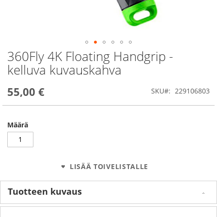
360Fly 4K Floating Handgrip -
Skip
to
kelluva kuvauskahva
the
beginning
55,00 €
of
SKU
229106803
the
images
gallery
Määrä
LISÄÄ TOIVELISTALLE
Tuotteen kuvaus