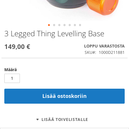
3 Legged Thing Levelling Base
Skip
to
the
149,00 €
LOPPU VARASTOSTA
beginning
SKU
1000D211881
of
the
images
Määrä
gallery
Lisää ostoskoriin
LISÄÄ TOIVELISTALLE