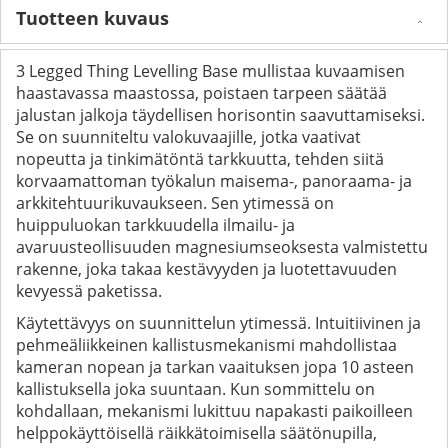
Tuotteen kuvaus
3 Legged Thing Levelling Base mullistaa kuvaamisen
haastavassa maastossa, poistaen tarpeen säätää
jalustan jalkoja täydellisen horisontin saavuttamiseksi.
Se on suunniteltu valokuvaajille, jotka vaativat
nopeutta ja tinkimätöntä tarkkuutta, tehden siitä
korvaamattoman työkalun maisema-, panoraama- ja
arkkitehtuurikuvaukseen. Sen ytimessä on
huippuluokan tarkkuudella ilmailu- ja
avaruusteollisuuden magnesiumseoksesta valmistettu
rakenne, joka takaa kestävyyden ja luotettavuuden
kevyessä paketissa.
Käytettävyys on suunnittelun ytimessä. Intuitiivinen ja
pehmeäliikkeinen kallistusmekanismi mahdollistaa
kameran nopean ja tarkan vaaituksen jopa 10 asteen
kallistuksella joka suuntaan. Kun sommittelu on
kohdallaan, mekanismi lukittuu napakasti paikoilleen
helppokäyttöisellä räikkätoimisella säätönupilla,