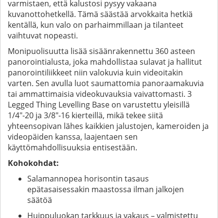
varmistaen, että kalustosi pysyy vakaana
kuvanottohetkellä. Tämä säästää arvokkaita hetkiä
kentällä, kun valo on parhaimmillaan ja tilanteet
vaihtuvat nopeasti.
Monipuolisuutta lisää sisäänrakennettu 360 asteen
panorointialusta, joka mahdollistaa sulavat ja hallitut
panorointiliikkeet niin valokuvia kuin videoitakin
varten. Sen avulla luot saumattomia panoraamakuvia
tai ammattimaisia videokuvauksia vaivattomasti. 3
Legged Thing Levelling Base on varustettu yleisillä
1/4"-20 ja 3/8"-16 kierteillä, mikä tekee siitä
yhteensopivan lähes kaikkien jalustojen, kameroiden ja
videopäiden kanssa, laajentaen sen
käyttömahdollisuuksia entisestään.
Kohokohdat:
Salamannopea horisontin tasaus
epätasaisessakin maastossa ilman jalkojen
säätöä
Huippuluokan tarkkuus ja vakaus – valmistettu