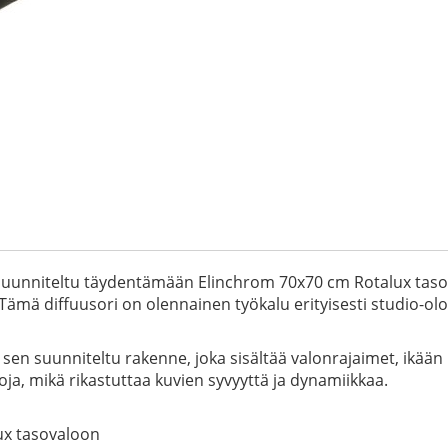
unniteltu täydentämään Elinchrom 70x70 cm Rotalux tasova
 Tämä diffuusori on olennainen työkalu erityisesti studio-olo
 sen suunniteltu rakenne, joka sisältää valonrajaimet, ikää
ja, mikä rikastuttaa kuvien syvyyttä ja dynamiikkaa.
lux tasovaloon