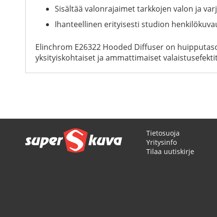
Sisältää valonrajaimet tarkkojen valon ja va
Ihanteellinen erityisesti studion henkilökuva
Elinchrom E26322 Hooded Diffuser on huipputason 
yksityiskohtaiset ja ammattimaiset valaistusefektit
Tietosuoja
Yritysinfo
Tilaa uutiskirje