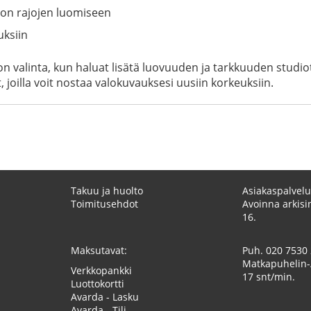
rjon rajojen luomiseen
uksiin
valinta, kun haluat lisätä luovuuden ja tarkkuuden studiot
, joilla voit nostaa valokuvauksesi uusiin korkeuksiin.
Takuu ja huolto
Asiakaspalvelu
Toimitusehdot
Avoinna arkisin
16.
Maksutavat:
Puh.
020 7530
Matkapuhelin-
Verkkopankki
17 snt/min.
Luottokortti
Avarda - Lasku
Avarda - Tili