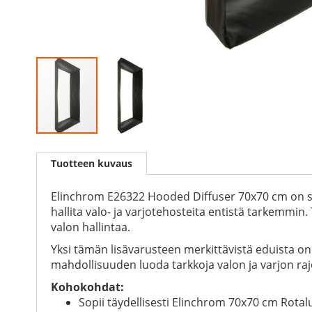
Skip
to
Tuotteen kuvaus
the
beginning
of
Elinchrom E26322 Hooded Diffuser 70x70 cm on su
the
hallita valo- ja varjotehosteita entistä tarkemmin.
images
valon hallintaa.
gallery
Yksi tämän lisävarusteen merkittävistä eduista on
mahdollisuuden luoda tarkkoja valon ja varjon rajo
Kohokohdat:
Sopii täydellisesti Elinchrom 70x70 cm Rota