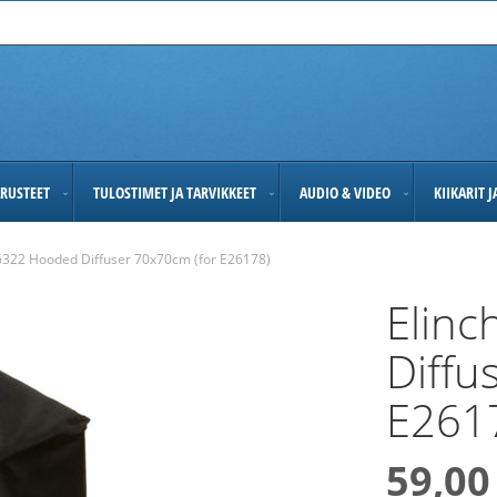
RUSTEET
TULOSTIMET JA TARVIKKEET
AUDIO & VIDEO
KIIKARIT 
6322 Hooded Diffuser 70x70cm (for E26178)
Elin
Diffu
E261
59,00