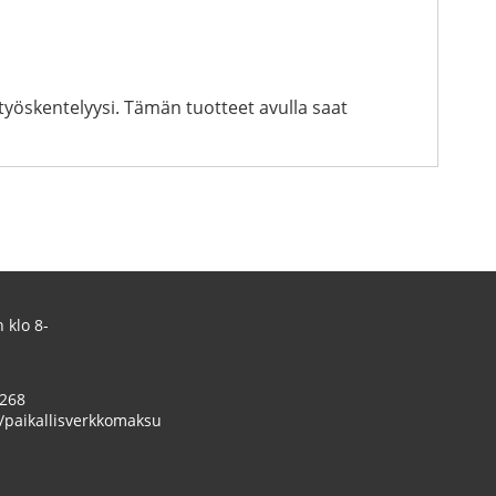
yöskentelyysi. Tämän tuotteet avulla saat
 klo 8-
 268
/paikallisverkkomaksu