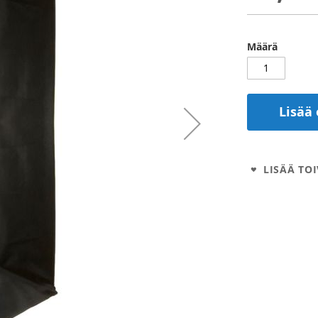
Määrä
Lisää 
LISÄÄ TOI