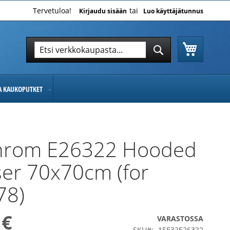
Tervetuloa!
Kirjaudu sisään
Luo käyttäjätunnus
Ostoskor
Hae
Hae
JA KAUKOPUTKET
chrom E26322 Hooded
ser 70x70cm (for
78)
 €
VARASTOSSA
SKU
15E32E26322