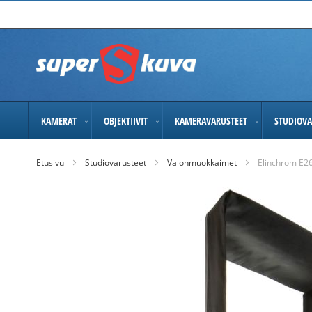
Skip
to
Content
KAMERAT
OBJEKTIIVIT
KAMERAVARUSTEET
STUDIOVA
Etusivu
Studiovarusteet
Valonmuokkaimet
Elinchrom E2
Skip
to
the
end
of
the
images
gallery