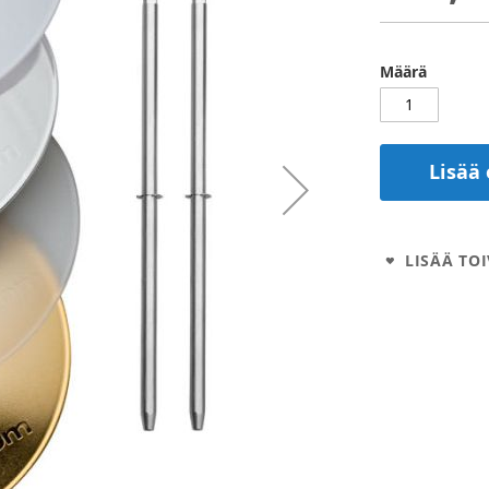
Määrä
Lisää 
LISÄÄ TOI