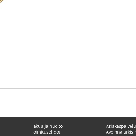
Takuu ja huolto
Asiakaspalvelu
Toimitusehdot
Avoinna arkisin