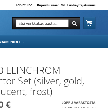
Tervetuloa!
Kirjaudu sisään
Luo käyttäjätunnus
Ostoskor
Hae
Hae
JA KAUKOPUTKET
0 ELINCHROM
tor Set (silver, gold,
lucent, frost)
0 €
LOPPU VARASTOSTA
SKU
15E32E26310