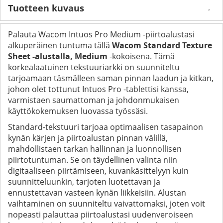
Tuotteen kuvaus
Palauta Wacom Intuos Pro Medium -piirtoalustasi
alkuperäinen tuntuma tällä
Wacom Standard Texture
Sheet -alustalla, Medium
-kokoisena. Tämä
korkealaatuinen tekstuuriarkki on suunniteltu
tarjoamaan täsmälleen saman pinnan laadun ja kitkan,
johon olet tottunut Intuos Pro -tablettisi kanssa,
varmistaen saumattoman ja johdonmukaisen
käyttökokemuksen luovassa työssäsi.
Standard-tekstuuri tarjoaa optimaalisen tasapainon
kynän kärjen ja piirtoalustan pinnan välillä,
mahdollistaen tarkan hallinnan ja luonnollisen
piirtotuntuman. Se on täydellinen valinta niin
digitaaliseen piirtämiseen, kuvankäsittelyyn kuin
suunnitteluunkin, tarjoten luotettavan ja
ennustettavan vasteen kynän liikkeisiin. Alustan
vaihtaminen on suunniteltu vaivattomaksi, joten voit
nopeasti palauttaa piirtoalustasi uudenveroiseen