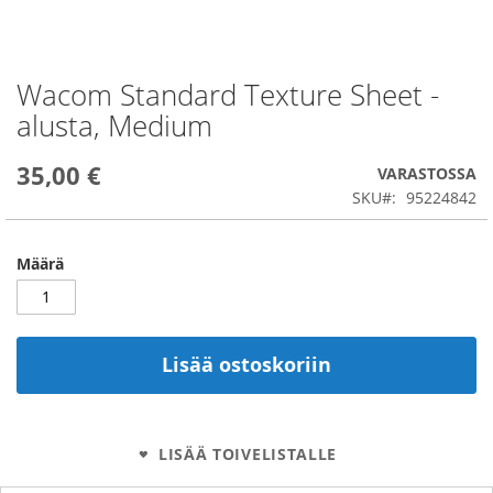
Wacom Standard Texture Sheet -
Skip
to
alusta, Medium
the
beginning
35,00 €
of
VARASTOSSA
the
SKU
95224842
images
gallery
Määrä
Lisää ostoskoriin
LISÄÄ TOIVELISTALLE