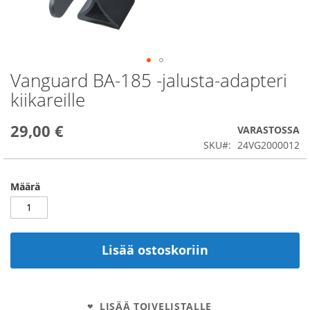
Vanguard BA-185 -jalusta-adapteri
Skip
to
kiikareille
the
beginning
29,00 €
of
VARASTOSSA
the
SKU
24VG2000012
images
gallery
Määrä
Lisää ostoskoriin
LISÄÄ TOIVELISTALLE