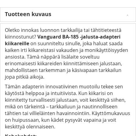
Tuotteen kuvaus
Oletko innokas luonnon tarkkailija tai tähtitieteestä
kiinnostunut?
Vanguard BA-185 -jalusta-adapteri
kiikareille
on suunniteltu sinulle, joka haluat saada
kaiken irti kiikareistasi vakauden ja monikäyttöisyyden
ansiosta. Tämä näppärä lisälaite soveltuu
erinomaisesti kiikareiden kiinnittämiseen jalustaan,
mahdollistaen tarkemman ja käsivapaan tarkkailun
jopa pitkiä aikoja.
Tämän adapterin innovatiivinen muotoilu tekee sen
käytöstä helppoa ja intuitiivista. Kun kiikarisi on
kiinnitetty turvallisesti jalustaan, voit keskittyä siihen,
mikä on tärkeintä – tarkkailuun ja nautinnolliseen
tähtien tai villieläinten havainnointiin. Käyttömukavuus
on huipussaan, kun kädet pysyvät vapaina ja voit
keskittyä olennaiseen.