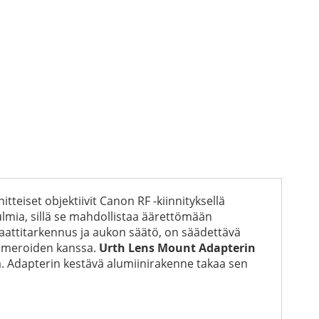
teiset objektiivit Canon RF -kiinnityksellä
lmia, sillä se mahdollistaa äärettömään
aattitarkennus ja aukon säätö, on säädettävä
kameroiden kanssa.
Urth Lens Mount Adapterin
ta. Adapterin kestävä alumiinirakenne takaa sen