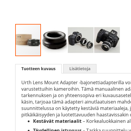
Skip
to
Tuotteen kuvaus
Lisätietoja
the
beginning
of
Urth Lens Mount Adapter -bajonettiadapterilla voit
the
varustettuihin kameroihin. Tämä manuaalinen adap
images
tarkennuksen ja on yhteensopiva eri kuvausasete
gallery
käsin, tarjoaa tämä adapteri ainutlaatuisen mahd
suunnittelussa on käytetty kestäviä materiaaleja, 
pitkäikäisyyden ja luotettavuuden haastavissakin 
Kestävät materiaalit
– Korkealuokkainen al
Täydellinen istuvuus
– Tarkka suunnittelu va