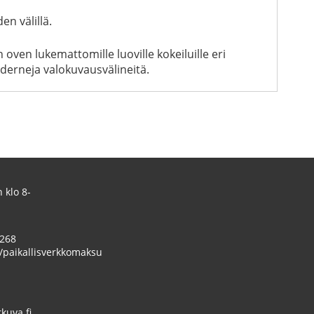
en välillä.
ven lukemattomille luoville kokeiluille eri
oderneja valokuvausvälineitä.
 klo 8-
 268
/paikallisverkkomaksu
uva.fi