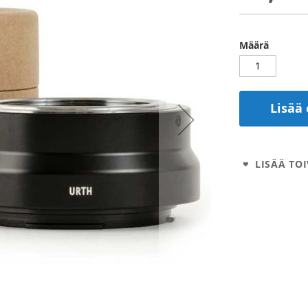
Määrä
Lisää 
LISÄÄ TOI