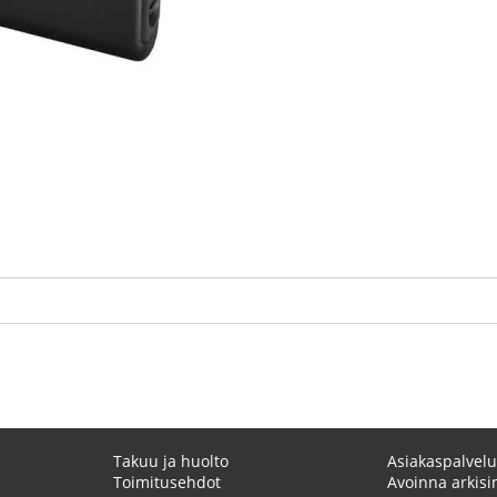
Takuu ja huolto
Asiakaspalvelu
Toimitusehdot
Avoinna arkisin