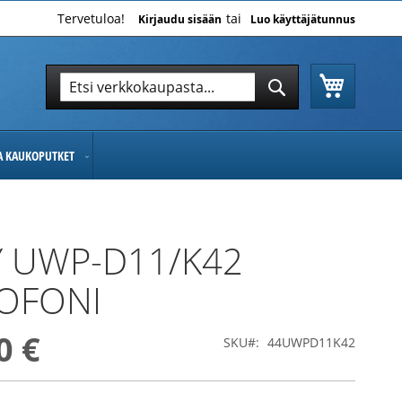
Tervetuloa!
Kirjaudu sisään
Luo käyttäjätunnus
Ostoskor
Hae
Hae
JA KAUKOPUTKET
 UWP-D11/K42
OFONI
0 €
SKU
44UWPD11K42