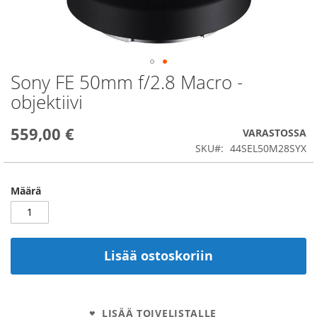
Sony FE 50mm f/2.8 Macro -
Skip
to
objektiivi
the
beginning
559,00 €
of
VARASTOSSA
the
SKU
44SEL50M28SYX
images
gallery
Määrä
Lisää ostoskoriin
LISÄÄ TOIVELISTALLE