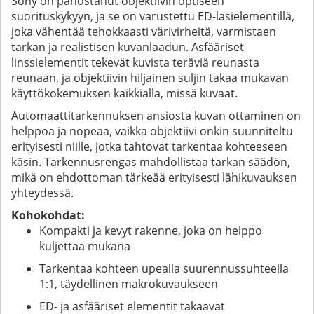
Sony on panostanut objektiivin optiseen
suorituskykyyn, ja se on varustettu ED-lasielementillä,
joka vähentää tehokkaasti värivirheitä, varmistaen
tarkan ja realistisen kuvanlaadun. Asfääriset
linssielementit tekevät kuvista teräviä reunasta
reunaan, ja objektiivin hiljainen suljin takaa mukavan
käyttökokemuksen kaikkialla, missä kuvaat.
Automaattitarkennuksen ansiosta kuvan ottaminen on
helppoa ja nopeaa, vaikka objektiivi onkin suunniteltu
erityisesti niille, jotka tahtovat tarkentaa kohteeseen
käsin. Tarkennusrengas mahdollistaa tarkan säädön,
mikä on ehdottoman tärkeää erityisesti lähikuvauksen
yhteydessä.
Kohokohdat:
Kompakti ja kevyt rakenne, joka on helppo
kuljettaa mukana
Tarkentaa kohteen upealla suurennussuhteella
1:1, täydellinen makrokuvaukseen
ED- ja asfääriset elementit takaavat