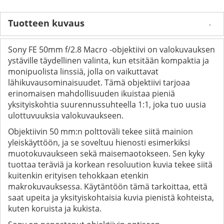
Tuotteen kuvaus
Sony FE 50mm f/2.8 Macro -objektiivi on valokuvauksen
ystäville täydellinen valinta, kun etsitään kompaktia ja
monipuolista linssiä, jolla on vaikuttavat
lähikuvausominaisuudet. Tämä objektiivi tarjoaa
erinomaisen mahdollisuuden ikuistaa pieniä
yksityiskohtia suurennussuhteella 1:1, joka tuo uusia
ulottuvuuksia valokuvaukseen.
Objektiivin 50 mm:n polttoväli tekee siitä mainion
yleiskäyttöön, ja se soveltuu hienosti esimerkiksi
muotokuvaukseen sekä maisemaotokseen. Sen kyky
tuottaa teräviä ja korkean resoluution kuvia tekee siitä
kuitenkin erityisen tehokkaan etenkin
makrokuvauksessa. Käytäntöön tämä tarkoittaa, että
saat upeita ja yksityiskohtaisia kuvia pienistä kohteista,
kuten koruista ja kukista.