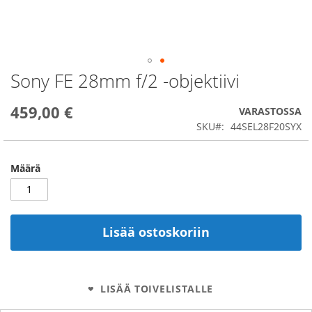
Sony FE 28mm f/2 -objektiivi
Skip
to
the
459,00 €
VARASTOSSA
beginning
SKU
44SEL28F20SYX
of
the
images
Määrä
gallery
Lisää ostoskoriin
LISÄÄ TOIVELISTALLE