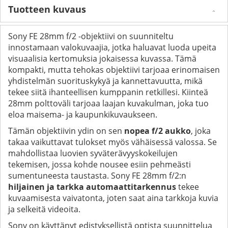
Tuotteen kuvaus
Sony FE 28mm f/2 -objektiivi on suunniteltu
innostamaan valokuvaajia, jotka haluavat luoda upeita
visuaalisia kertomuksia jokaisessa kuvassa. Tämä
kompakti, mutta tehokas objektiivi tarjoaa erinomaisen
yhdistelmän suorituskykyä ja kannettavuutta, mikä
tekee siitä ihanteellisen kumppanin retkillesi. Kiinteä
28mm polttoväli tarjoaa laajan kuvakulman, joka tuo
eloa maisema- ja kaupunkikuvaukseen.
Tämän objektiivin ydin on sen
nopea f/2 aukko
, joka
takaa vaikuttavat tulokset myös vähäisessä valossa. Se
mahdollistaa luovien syväterävyyskokeilujen
tekemisen, jossa kohde nousee esiin pehmeästi
sumentuneesta taustasta. Sony FE 28mm f/2:n
hiljainen ja tarkka automaattitarkennus
tekee
kuvaamisesta vaivatonta, joten saat aina tarkkoja kuvia
ja selkeitä videoita.
Sony on käyttänyt edistyksellistä optista suunnittelua