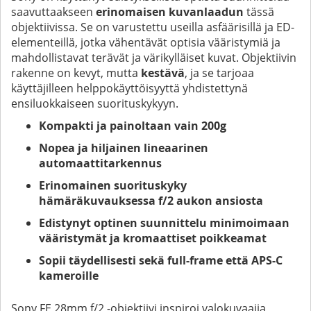
saavuttaakseen
erinomaisen kuvanlaadun
tässä
objektiivissa. Se on varustettu useilla asfäärisillä ja ED-
elementeillä, jotka vähentävät optisia vääristymiä ja
mahdollistavat terävät ja värikylläiset kuvat. Objektiivin
rakenne on kevyt, mutta
kestävä
, ja se tarjoaa
käyttäjilleen helppokäyttöisyyttä yhdistettynä
ensiluokkaiseen suorituskykyyn.
Kompakti ja painoltaan vain 200g
Nopea ja hiljainen lineaarinen
automaattitarkennus
Erinomainen suorituskyky
hämäräkuvauksessa f/2 aukon ansiosta
Edistynyt optinen suunnittelu minimoimaan
vääristymät ja kromaattiset poikkeamat
Sopii täydellisesti sekä full-frame että APS-C
kameroille
Sony FE 28mm f/2 -objektiivi inspiroi valokuvaajia