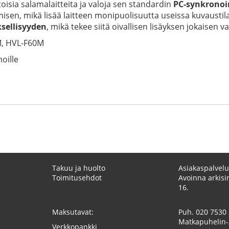
oisia salamalaitteita ja valoja sen standardin
PC-synkronoi
isen, mikä lisää laitteen monipuolisuutta useissa kuvausti
ksellisyyden
, mikä tekee siitä oivallisen lisäyksen jokaisen 
M, HVL-F60M
oille
Takuu ja huolto
Asiakaspalvelu
Toimitusehdot
Avoinna arkisin
16.
Maksutavat:
Puh.
020 7530
Matkapuhelin-
Verkkopankki