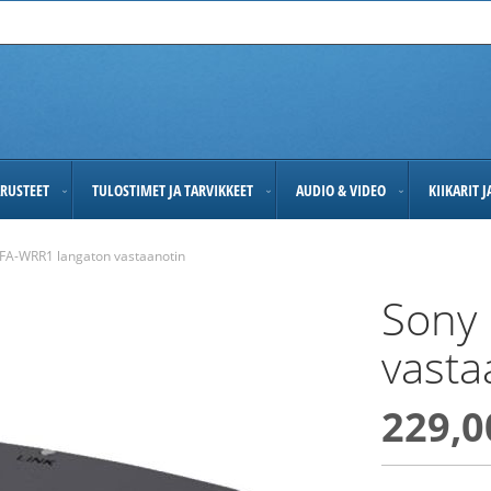
RUSTEET
TULOSTIMET JA TARVIKKEET
AUDIO & VIDEO
KIIKARIT 
FA-WRR1 langaton vastaanotin
Sony
vasta
229,0