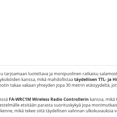
u tarjoamaan luotettava ja monipuolinen ratkaisu salamoide
yksiköiden kanssa, mikä mahdollistaa
täydellisen TTL- ja 
notin takaa vakaan yhteyden jopa 30 metrin etäisyydeltä, jo
dessä
FA-WRC1M Wireless Radio Controllerin
kanssa, mikä 
ärjestelmälle etsitään parasta suorituskykyä jopa monimutkais
kenne, mikä tekee siitä täydellisen valinnan ulkokuvauksia v