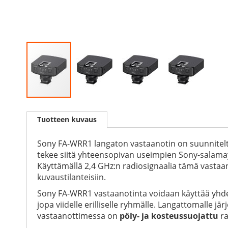
Skip
to
Tuotteen kuvaus
the
beginning
of
Sony FA-WRR1 langaton vastaanotin on suunnitelt
the
tekee siitä yhteensopivan useimpien Sony-salama
images
Käyttämällä 2,4 GHz:n radiosignaalia tämä vastaa
gallery
kuvaustilanteisiin.
Sony FA-WRR1 vastaanotinta voidaan käyttää yh
jopa viidelle erilliselle ryhmälle. Langattomalle j
vastaanottimessa on
pöly- ja kosteussuojattu
ra