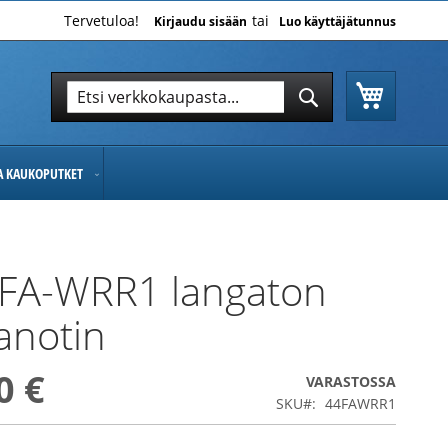
Tervetuloa!
Kirjaudu sisään
Luo käyttäjätunnus
Ostoskor
Hae
Hae
JA KAUKOPUTKET
 FA-WRR1 langaton
anotin
0 €
VARASTOSSA
SKU
44FAWRR1