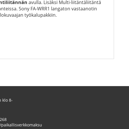
ntiliitännän
avulla. Lisäksi Multi-liitäntäliitäntä
lanteissa. Sony FA-WRR1 langaton vastaanotin
valokuvaajan työkalupakkiin.
 klo 8-
 268
/paikallisverkkomaksu