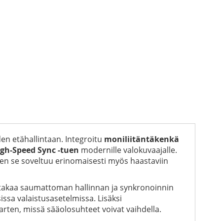
n etähallintaan. Integroitu
moniliitäntäkenkä
High-Speed Sync -tuen
modernille valokuvaajalle.
ten se soveltuu erinomaisesti myös haastaviin
takaa saumattoman hallinnan ja synkronoinnin
issa valaistusasetelmissa. Lisäksi
arten, missä sääolosuhteet voivat vaihdella.