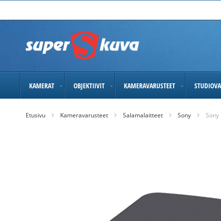
Skip
to
Content
KAMERAT
OBJEKTIIVIT
KAMERAVARUSTEET
STUDIOVA
Etusivu
Kameravarusteet
Salamalaitteet
Sony
Sony 
Skip
to
the
end
of
the
images
gallery