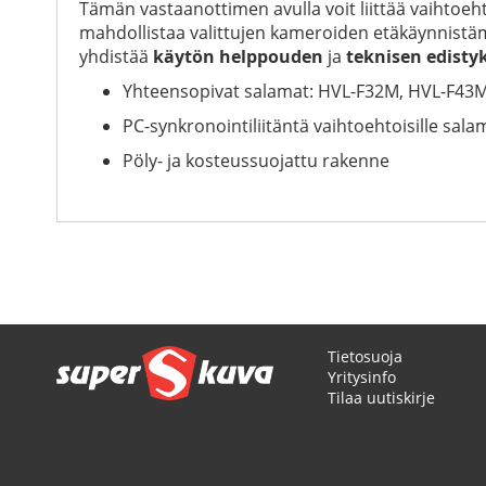
Tämän vastaanottimen avulla voit liittää vaihtoeht
mahdollistaa valittujen kameroiden etäkäynnistäm
yhdistää
käytön helppouden
ja
teknisen edisty
Yhteensopivat salamat: HVL-F32M, HVL-F43
PC-synkronointiliitäntä vaihtoehtoisille salam
Pöly- ja kosteussuojattu rakenne
Tietosuoja
Yritysinfo
Tilaa uutiskirje