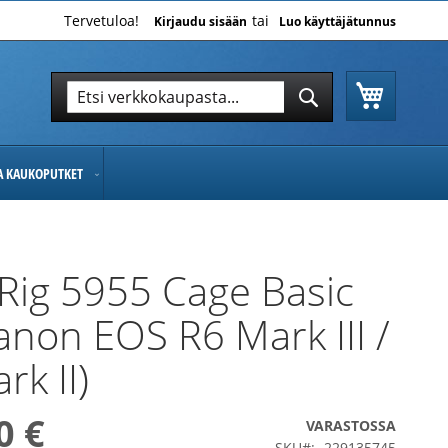
Tervetuloa!
Kirjaudu sisään
Luo käyttäjätunnus
Ostoskor
Hae
Hae
JA KAUKOPUTKET
Rig 5955 Cage Basic
Canon EOS R6 Mark III /
rk II)
0 €
VARASTOSSA
SKU
229135745