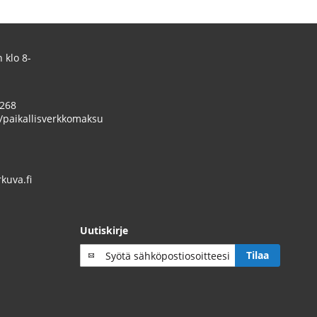
 klo 8-
 268
/paikallisverkkomaksu
uva.fi
Uutiskirje
Tilaa
Tilaa
uutiskirje