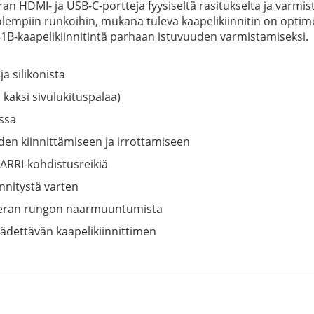
ran HDMI- ja USB-C-portteja fyysiseltä rasitukselta ja var
lempiin runkoihin, mukana tuleva kaapelikiinnitin on optimoi
81B-kaapelikiinnitintä parhaan istuvuuden varmistamiseksi.
a silikonista
 kaksi sivulukituspalaa)
assa
en kiinnittämiseen ja irrottamiseen
ä ARRI-kohdistusreikiä
nnitystä varten
ameran rungon naarmuuntumista
äädettävän kaapelikiinnittimen