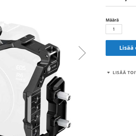
Määrä
Lisää 
LISÄÄ TOI