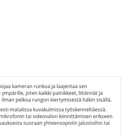
 suojaa kameran runkoa ja laajentaa sen
ärille, joten kaikki painikkeet, liitännät ja
n ilman pelkoa rungon kiertymisestä häkin sisällä.
sesti matalissa kuvakulmissa työskenneltäessä.
 mikrofonin tai videovalon kiinnittämisen erikseen
uvauksesta suoraan yhteensopiviin jalustoihin tai