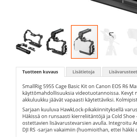
Skip
to
Tuotteen kuvaus
Lisätietoja
Lisävarustee
the
beginning
of
SmallRig 5955 Cage Basic Kit on Canon EOS R6 Mark 
the
käyttömahdollisuuksia videotuotannoissa. Kevyt mu
images
akkuluukku jäävät vapaasti käytettäviksi. Kolmipis
gallery
Sarjaan kuuluva HawkLock-pikakiinnityksellä varus
Häkissä on runsaasti kierreliitäntöjä ja Cold Shoe
ostettavien lisävarustevarsien avulla. Integroitu 
DJI RS -sarjan vakaimiin (huomioithan, ettei häkki 