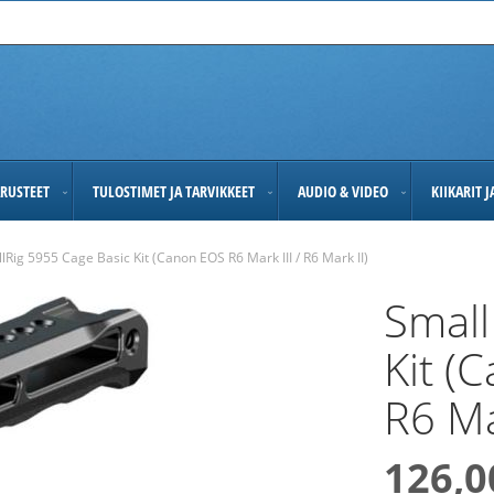
RUSTEET
TULOSTIMET JA TARVIKKEET
AUDIO & VIDEO
KIIKARIT 
lRig 5955 Cage Basic Kit (Canon EOS R6 Mark III / R6 Mark II)
Small
Kit (
R6 Ma
126,0