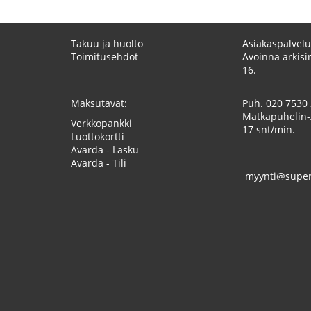
Takuu ja huolto
Asiakaspalvelu
Toimitusehdot
Avoinna arkisin
16.
Maksutavat:
Puh.
020 7530
Matkapuhelin-
Verkkopankki
17 snt/min.
Luottokortti
Avarda - Lasku
Avarda - Tili
myynti@superk