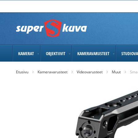
Skip
to
Content
KAMERAT
OBJEKTIIVIT
KAMERAVARUSTEET
STUDIOVA
Etusivu
Kameravarusteet
Videovarusteet
Muut
Smal
Skip
to
the
end
of
the
images
gallery