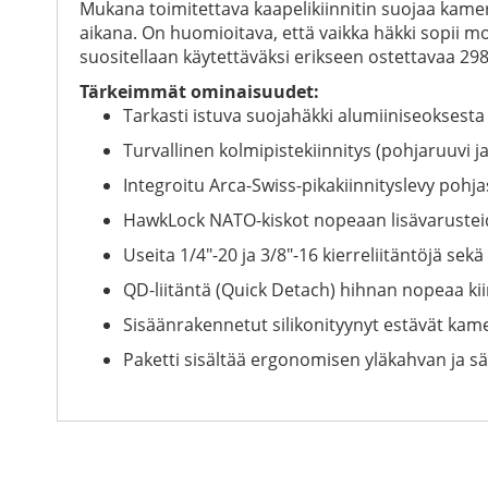
Mukana toimitettava kaapelikiinnitin suojaa kame
aikana. On huomioitava, että vaikka häkki sopii mo
suositellaan käytettäväksi erikseen ostettavaa 29
Tärkeimmät ominaisuudet:
Tarkasti istuva suojahäkki alumiiniseoksesta j
Turvallinen kolmipistekiinnitys (pohjaruuvi ja
Integroitu Arca-Swiss-pikakiinnityslevy pohj
HawkLock NATO-kiskot nopeaan lisävarusteid
Useita 1/4"-20 ja 3/8"-16 kierreliitäntöjä sek
QD-liitäntä (Quick Detach) hihnan nopeaa kii
Sisäänrakennetut silikonityynyt estävät k
Paketti sisältää ergonomisen yläkahvan ja s