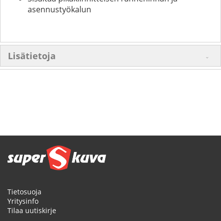
asennustyökalun
Lisätietoja
Tietosuoja
Yritysinfo
Tilaa uutiskirje