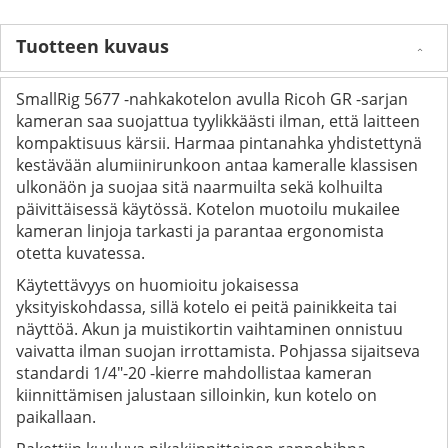
Tuotteen kuvaus
SmallRig 5677 -nahkakotelon avulla Ricoh GR -sarjan
kameran saa suojattua tyylikkäästi ilman, että laitteen
kompaktisuus kärsii. Harmaa pintanahka yhdistettynä
kestävään alumiinirunkoon antaa kameralle klassisen
ulkonäön ja suojaa sitä naarmuilta sekä kolhuilta
päivittäisessä käytössä. Kotelon muotoilu mukailee
kameran linjoja tarkasti ja parantaa ergonomista
otetta kuvatessa.
Käytettävyys on huomioitu jokaisessa
yksityiskohdassa, sillä kotelo ei peitä painikkeita tai
näyttöä. Akun ja muistikortin vaihtaminen onnistuu
vaivatta ilman suojan irrottamista. Pohjassa sijaitseva
standardi 1/4"-20 -kierre mahdollistaa kameran
kiinnittämisen jalustaan silloinkin, kun kotelo on
paikallaan.