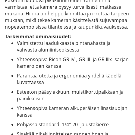
Pakettiin kuuluva pikakiinnitteinen rannehihna
varmistaa, että kamera pysyy turvallisesti matkassa
mukana. Hihna on helppo kiinnittää ja irrottaa tarpeen
mukaan, mikä tekee kameran käsittelystä sujuvampaa
nopeatempoisissa tilanteissa ja kaupunkikuvauksessa.
Tärkeimmät ominaisuudet:
Valmistettu laadukkaasta pintanahasta ja
vahvasta alumiiniseoksesta
Yhteensopiva Ricoh GR IV-, GR III- ja GR IIIx -sarjan
kameroiden kanssa
Parantaa otetta ja ergonomiaa yhdellä kädellä
kuvattaessa
Esteetön pääsy akkuun, muistikorttipaikkaan ja
painikkeisiin
Yhteensopiva kameran alkuperäisen linssisuojan
kanssa
Pohjassa standardi 1/4"-20 -jalustakierre
Sisältää pikakiinnitteisen rannehihnan ja