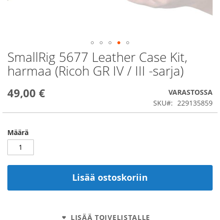
SmallRig 5677 Leather Case Kit,
Skip
to
harmaa (Ricoh GR IV / III -sarja)
the
beginning
49,00 €
of
VARASTOSSA
the
SKU
229135859
images
gallery
Määrä
Lisää ostoskoriin
LISÄÄ TOIVELISTALLE