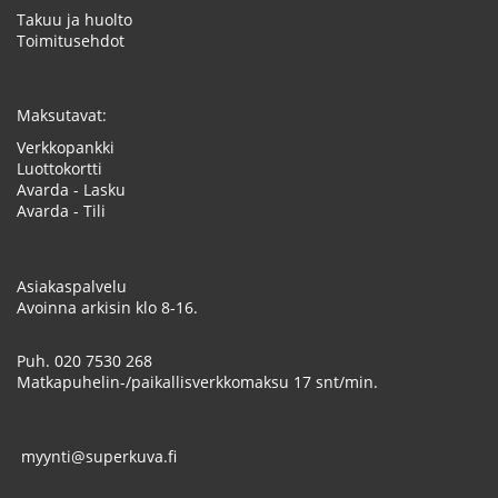
Takuu ja huolto
Toimitusehdot
Maksutavat:
Verkkopankki
Luottokortti
Avarda - Lasku
Avarda - Tili
Asiakaspalvelu
Avoinna arkisin klo 8-16.
Puh.
020 7530 268
Matkapuhelin-/paikallisverkkomaksu 17 snt/min.
myynti@superkuva.fi