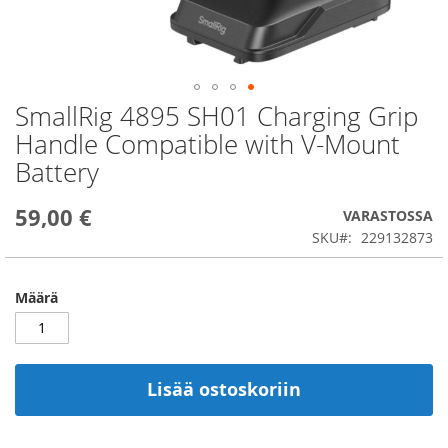
SmallRig 4895 SH01 Charging Grip
Skip
to
Handle Compatible with V-Mount
the
Battery
beginning
of
the
59,00 €
VARASTOSSA
images
SKU
229132873
gallery
Määrä
Lisää ostoskoriin