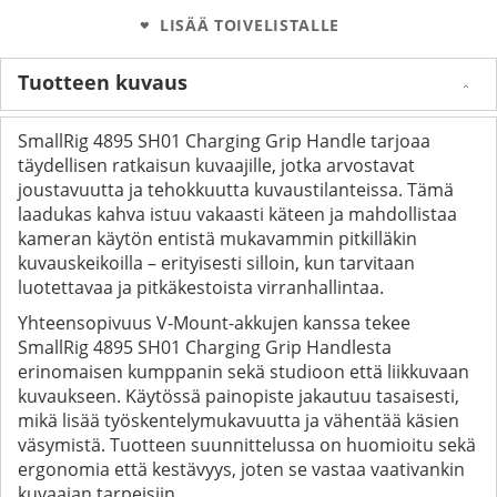
LISÄÄ TOIVELISTALLE
Tuotteen kuvaus
SmallRig 4895 SH01 Charging Grip Handle tarjoaa
täydellisen ratkaisun kuvaajille, jotka arvostavat
joustavuutta ja tehokkuutta kuvaustilanteissa. Tämä
laadukas kahva istuu vakaasti käteen ja mahdollistaa
kameran käytön entistä mukavammin pitkilläkin
kuvauskeikoilla – erityisesti silloin, kun tarvitaan
luotettavaa ja pitkäkestoista virranhallintaa.
Yhteensopivuus V-Mount-akkujen kanssa tekee
SmallRig 4895 SH01 Charging Grip Handlesta
erinomaisen kumppanin sekä studioon että liikkuvaan
kuvaukseen. Käytössä painopiste jakautuu tasaisesti,
mikä lisää työskentelymukavuutta ja vähentää käsien
väsymistä. Tuotteen suunnittelussa on huomioitu sekä
ergonomia että kestävyys, joten se vastaa vaativankin
kuvaajan tarpeisiin.