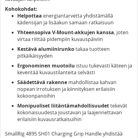
Kohokohdat:
Helpottaa
energiantarvetta yhdistämällä
kädensijan ja lisäakun samaan ratkaisuun
Yhteensopiva V-Mount-akkujen kanssa
, joten
virtaa riittää pidempiin kuvauspäiviin
Kestävä alumiinirunko
takaa tuotteen
pitkäikäisyyden
Ergonominen muotoilu
istuu tukevasti käteen ja
keventää kuvaustilanteita selvästi
Säädettävä rakenne
mahdollistaa kahvan
nopean irrotuksen ja kiinnityksen erilaisiin
kokoonpanoihin
Monipuoliset liitäntämahdollisuudet
tekevät
kokonaisuudesta joustavan ja laajennettavan
erilaisiin kuvausratkaisuihin
SmallRig 4895 SH01 Charging Grip Handle yhdistää