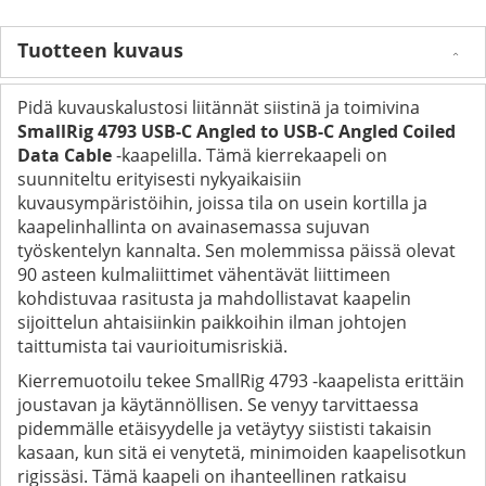
Tuotteen kuvaus
Pidä kuvauskalustosi liitännät siistinä ja toimivina
SmallRig 4793 USB-C Angled to USB-C Angled Coiled
Data Cable
-kaapelilla. Tämä kierrekaapeli on
suunniteltu erityisesti nykyaikaisiin
kuvausympäristöihin, joissa tila on usein kortilla ja
kaapelinhallinta on avainasemassa sujuvan
työskentelyn kannalta. Sen molemmissa päissä olevat
90 asteen kulmaliittimet vähentävät liittimeen
kohdistuvaa rasitusta ja mahdollistavat kaapelin
sijoittelun ahtaisiinkin paikkoihin ilman johtojen
taittumista tai vaurioitumisriskiä.
Kierremuotoilu tekee SmallRig 4793 -kaapelista erittäin
joustavan ja käytännöllisen. Se venyy tarvittaessa
pidemmälle etäisyydelle ja vetäytyy siististi takaisin
kasaan, kun sitä ei venytetä, minimoiden kaapelisotkun
rigissäsi. Tämä kaapeli on ihanteellinen ratkaisu