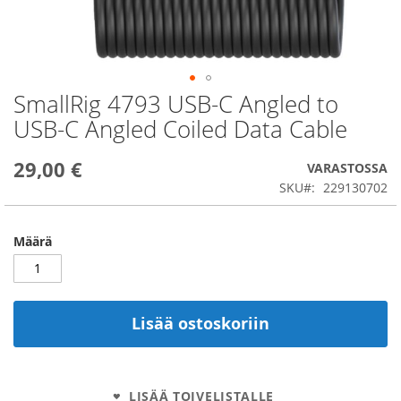
SmallRig 4793 USB-C Angled to
Skip
to
USB-C Angled Coiled Data Cable
the
beginning
29,00 €
of
VARASTOSSA
the
SKU
229130702
images
gallery
Määrä
Lisää ostoskoriin
LISÄÄ TOIVELISTALLE