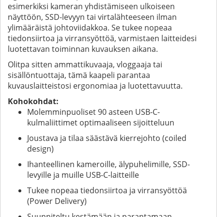
esimerkiksi kameran yhdistämiseen ulkoiseen
näyttöön, SSD-levyyn tai virtalähteeseen ilman
ylimääräistä johtoviidakkoa. Se tukee nopeaa
tiedonsiirtoa ja virransyöttöä, varmistaen laitteidesi
luotettavan toiminnan kuvauksen aikana.
Olitpa sitten ammattikuvaaja, vloggaaja tai
sisällöntuottaja, tämä kaapeli parantaa
kuvauslaitteistosi ergonomiaa ja luotettavuutta.
Kohokohdat:
Molemminpuoliset 90 asteen USB-C-
kulmaliittimet optimaaliseen sijoitteluun
Joustava ja tilaa säästävä kierrejohto (coiled
design)
Ihanteellinen kameroille, älypuhelimille, SSD-
levyille ja muille USB-C-laitteille
Tukee nopeaa tiedonsiirtoa ja virransyöttöä
(Power Delivery)
Suunniteltu kestämään ja parantamaan