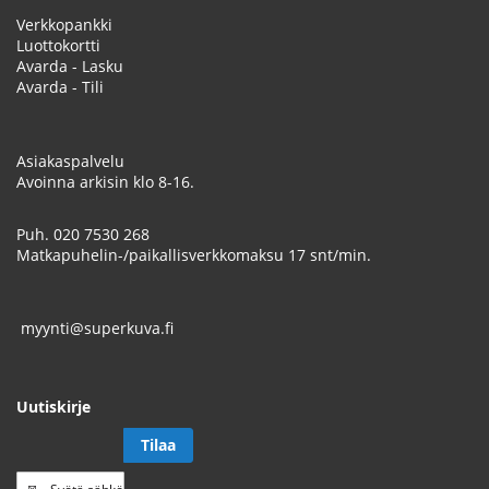
Verkkopankki
Luottokortti
Avarda - Lasku
Avarda - Tili
Asiakaspalvelu
Avoinna arkisin klo 8-16.
Puh.
020 7530 268
Matkapuhelin-/paikallisverkkomaksu 17 snt/min.
myynti@superkuva.fi
Uutiskirje
Tilaa
Tilaa