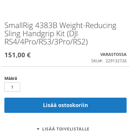
SmallRig 4383B Weight-Reducing
Skip
to
Sling Handgrip Kit (DJI
the
RS4/4Pro/RS3/3Pro/RS2)
beginning
of
the
151,00 €
VARASTOSSA
images
SKU
229132726
gallery
Määrä
Lisää ostoskoriin
LISÄÄ TOIVELISTALLE