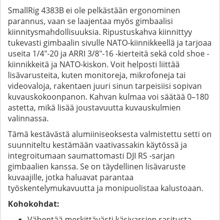
SmallRig 4383B ei ole pelkästään ergonominen
parannus, vaan se laajentaa myös gimbaalisi
kiinnitysmahdollisuuksia. Ripustuskahva kiinnittyy
tukevasti gimbaalin sivulle NATO-kiinnikkeellä ja tarjoaa
useita 1/4"-20 ja ARRI 3/8"-16 -kierteitä sekä cold shoe -
kiinnikkeitä ja NATO-kiskon. Voit helposti liittää
lisävarusteita, kuten monitoreja, mikrofoneja tai
videovaloja, rakentaen juuri sinun tarpeisiisi sopivan
kuvauskokoonpanon. Kahvan kulmaa voi säätää 0–180
astetta, mikä lisää joustavuutta kuvauskulmien
valinnassa.
Tämä kestävästä alumiiniseoksesta valmistettu setti on
suunniteltu kestämään vaativassakin käytössä ja
integroitumaan saumattomasti DJI RS -sarjan
gimbaalien kanssa. Se on täydellinen lisävaruste
kuvaajille, jotka haluavat parantaa
työskentelymukavuutta ja monipuolistaa kalustoaan.
Kohokohdat:
Vähentää merkittävästi käsivarsien rasitusta