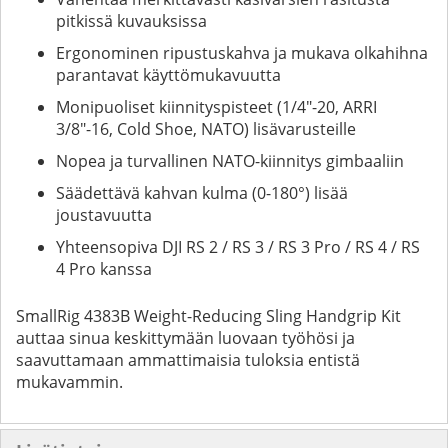
pitkissä kuvauksissa
Ergonominen ripustuskahva ja mukava olkahihna
parantavat käyttömukavuutta
Monipuoliset kiinnityspisteet (1/4"-20, ARRI
3/8"-16, Cold Shoe, NATO) lisävarusteille
Nopea ja turvallinen NATO-kiinnitys gimbaaliin
Säädettävä kahvan kulma (0-180°) lisää
joustavuutta
Yhteensopiva DJI RS 2 / RS 3 / RS 3 Pro / RS 4 / RS
4 Pro kanssa
SmallRig 4383B Weight-Reducing Sling Handgrip Kit
auttaa sinua keskittymään luovaan työhösi ja
saavuttamaan ammattimaisia tuloksia entistä
mukavammin.