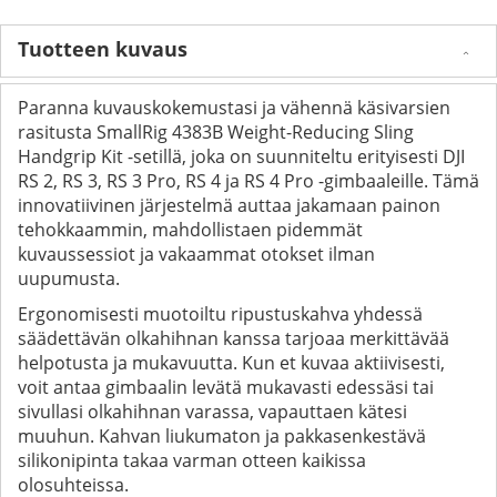
Tuotteen kuvaus
Paranna kuvauskokemustasi ja vähennä käsivarsien
rasitusta SmallRig 4383B Weight-Reducing Sling
Handgrip Kit -setillä, joka on suunniteltu erityisesti DJI
RS 2, RS 3, RS 3 Pro, RS 4 ja RS 4 Pro -gimbaaleille. Tämä
innovatiivinen järjestelmä auttaa jakamaan painon
tehokkaammin, mahdollistaen pidemmät
kuvaussessiot ja vakaammat otokset ilman
uupumusta.
Ergonomisesti muotoiltu ripustuskahva yhdessä
säädettävän olkahihnan kanssa tarjoaa merkittävää
helpotusta ja mukavuutta. Kun et kuvaa aktiivisesti,
voit antaa gimbaalin levätä mukavasti edessäsi tai
sivullasi olkahihnan varassa, vapauttaen kätesi
muuhun. Kahvan liukumaton ja pakkasenkestävä
silikonipinta takaa varman otteen kaikissa
olosuhteissa.