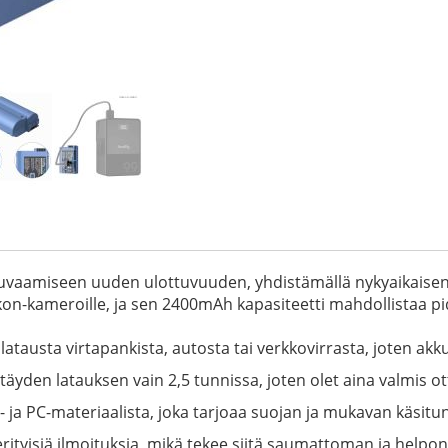
uvaamiseen uuden ulottuvuuden, yhdistämällä nykyaikaisen 
kon-kameroille, ja sen 2400mAh kapasiteetti mahdollistaa p
e latausta virtapankista, autosta tai verkkovirrasta, joten a
äyden latauksen vain 2,5 tunnissa, joten olet aina valmis ot
- ja PC-materiaalista, joka tarjoaa suojan ja mukavan käsit
 erityisiä ilmoituksia, mikä tekee siitä saumattoman ja help