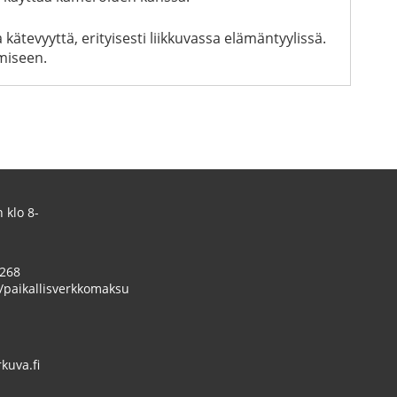
kätevyyttä, erityisesti liikkuvassa elämäntyylissä.
miseen.
 klo 8-
 268
/paikallisverkkomaksu
uva.fi