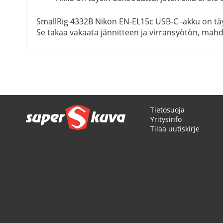
SmallRig 4332B Nikon EN-EL15c USB-C -akku on täydel
Se takaa vakaata jännitteen ja virransyötön, mah
Tietosuoja
Yritysinfo
Tilaa uutiskirje