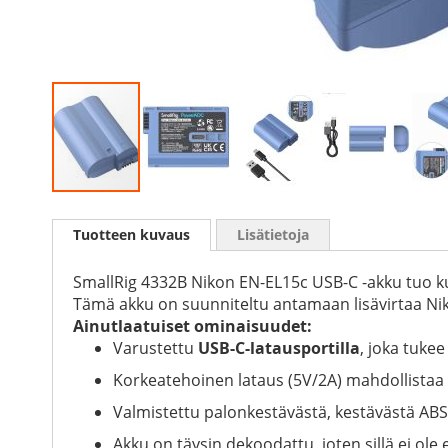
Skip
to
Tuotteen kuvaus
Lisätietoja
the
beginning
of
SmallRig 4332B Nikon EN-EL15c USB-C -akku tuo k
the
Tämä akku on suunniteltu antamaan lisävirtaa Ni
images
Ainutlaatuiset ominaisuudet:
gallery
Varustettu
USB-C-latausportilla
, joka tuke
Korkeatehoinen lataus (5V/2A) mahdollistaa t
Valmistettu palonkestävästä, kestävästä ABS
Akku on täysin dekoodattu, joten sillä ei ole