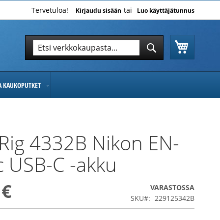
Tervetuloa!
Kirjaudu sisään
Luo käyttäjätunnus
Ostoskor
Hae
Hae
JA KAUKOPUTKET
Rig 4332B Nikon EN-
 USB-C -akku
 €
VARASTOSSA
SKU
229125342B