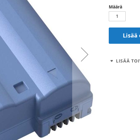
Määrä
Lisää 
LISÄÄ TOI