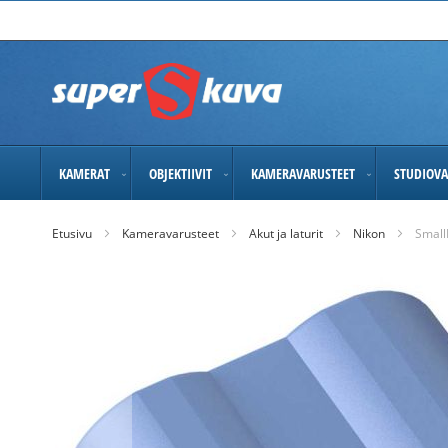
Skip
to
Content
KAMERAT
OBJEKTIIVIT
KAMERAVARUSTEET
STUDIOVA
Etusivu
Kameravarusteet
Akut ja laturit
Nikon
Small
Skip
to
the
end
of
the
images
gallery