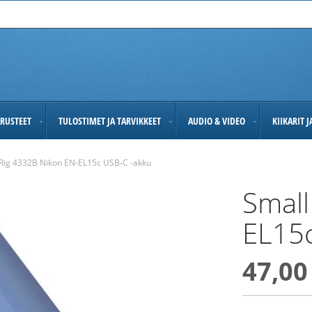
RUSTEET
TULOSTIMET JA TARVIKKEET
AUDIO & VIDEO
KIIKARIT 
Rig 4332B Nikon EN-EL15c USB-C -akku
Small
EL15c
47,00