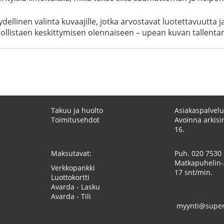
linen valinta kuvaajille, jotka arvostavat luotettavuutta ja 
dollistaen keskittymisen olennaiseen – upean kuvan tallenta
Takuu ja huolto
Asiakaspalvelu
Toimitusehdot
Avoinna arkisin
16.
Maksutavat:
Puh.
020 7530
Matkapuhelin-
Verkkopankki
17 snt/min.
Luottokortti
Avarda - Lasku
Avarda - Tili
myynti@superk