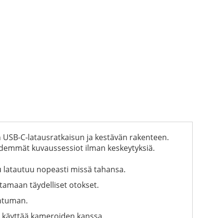
USB-C-latausratkaisun ja kestävän rakenteen.
idemmät kuvaussessiot ilman keskeytyksiä.
kku latautuu nopeasti missä tahansa.
tamaan täydelliset otokset.
untuman.
on käyttää kameroiden kanssa.