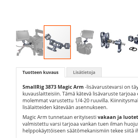
Skip
to
Tuotteen kuvaus
Lisätietoja
the
beginning
of
SmallRig 3873 Magic Arm
-lisävarustevarsi on täy
the
kuvauslaitteisiin. Tämä kätevä lisävaruste tarjoaa
images
molemmat varustettu 1/4-20 ruuvilla. Kiinnitysmah
gallery
lisälaitteiden kätevään asennukseen.
Magic Arm tunnetaan erityisesti
vakaan ja luote
valmistettu varsi tarjoaa vankan tuen ilman huojuv
helppokäyttöiseen säätömekanismiin tekee siitä iha