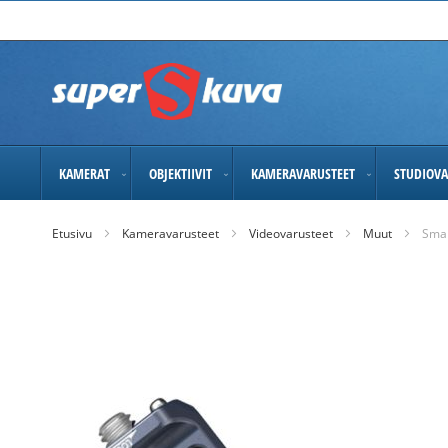
Skip
to
Content
KAMERAT
OBJEKTIIVIT
KAMERAVARUSTEET
STUDIOVA
Etusivu
Kameravarusteet
Videovarusteet
Muut
Smal
Skip
to
the
end
of
the
images
gallery