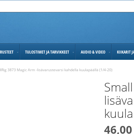
RUSTEET
TULOSTIMET JA TARVIKKEET
AUDIO & VIDEO
KIIKARIT 
lRig 3873 Magic Arm -lisävarustevarsi kahdella kuulapäällä (1/4-20)
Small
lisäv
kuula
46,00