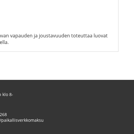
ttavan vapauden ja joustavuuden toteuttaa luovat
ella.
 klo 8-
 268
/paikallisverkkomaksu