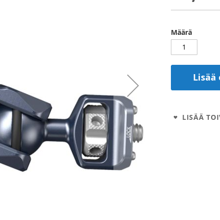
Määrä
Lisää 
LISÄÄ TOI