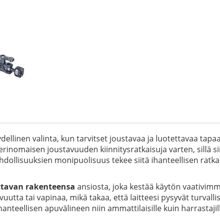
dellinen valinta, kun tarvitset joustavaa ja luotettavaa tapaa
 erinomaisen joustavuuden kiinnitysratkaisuja varten, sillä 
dollisuuksien monipuolisuus tekee siitä ihanteellisen ratk
ttavan rakenteensa
ansiosta, joka kestää käytön vaativimm
uutta tai vapinaa, mikä takaa, että laitteesi pysyvät turvall
nteellisen apuvälineen niin ammattilaisille kuin harrastajill