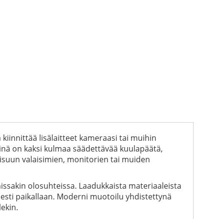
 kiinnittää lisälaitteet kameraasi tai muihin
siinä on kaksi kulmaa säädettävää kuulapäätä,
aisuun valaisimien, monitorien tai muiden
issakin olosuhteissa. Laadukkaista materiaaleista
isesti paikallaan. Moderni muotoilu yhdistettynä
ekin.