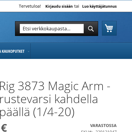
Tervetuloa!
Kirjaudu sisään
Luo käyttäjätunnus
Ostoskor
Hae
Hae
JA KAUKOPUTKET
Rig 3873 Magic Arm -
arustevarsi kahdella
päällä (1/4-20)
 €
VARASTOSSA
SKU
229121047