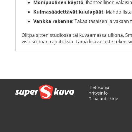
Monipuolinen käyttö
: Ihanteellinen valaisim
Kulmasäädettävät kuulapäät
: Mahdollista
Vankka rakenne
: Takaa tasaisen ja vakaan tue
Olitpa sitten studiossa tai kuvaamassa ulkona, Sm
visiosi ilman rajoituksia. Tämä lisävaruste tekee si
Tietosuoja
Yritysinfo
Tilaa uutiskirje