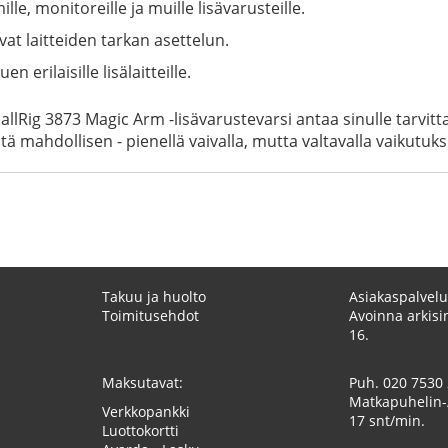
ille, monitoreille ja muille lisävarusteille.
vat laitteiden tarkan asettelun.
n erilaisille lisälaitteille.
allRig 3873 Magic Arm -lisävarustevarsi antaa sinulle tarvi
itä mahdollisen - pienellä vaivalla, mutta valtavalla vaikutuks
Takuu ja huolto
Asiakaspalvelu
Toimitusehdot
Avoinna arkisin
16.
Maksutavat:
Puh.
020 7530
Matkapuhelin-
Verkkopankki
17 snt/min.
Luottokortti