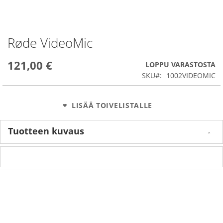
Røde VideoMic
Skip
to
the
121,00 €
LOPPU VARASTOSTA
beginning
SKU
1002VIDEOMIC
of
the
images
LISÄÄ TOIVELISTALLE
gallery
Tuotteen kuvaus