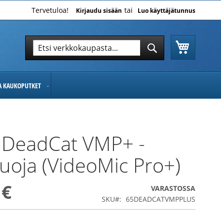
Tervetuloa!
Kirjaudu sisään
Luo käyttäjätunnus
Ostoskor
Hae
Hae
JA KAUKOPUTKET
 DeadCat VMP+ -
suoja (VideoMic Pro+)
 €
VARASTOSSA
SKU
65DEADCATVMPPLUS