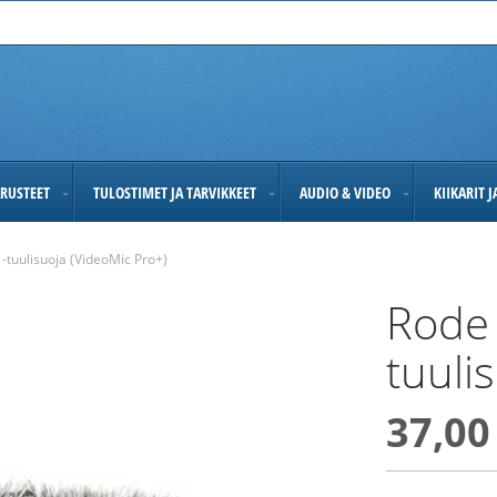
RUSTEET
TULOSTIMET JA TARVIKKEET
AUDIO & VIDEO
KIIKARIT 
tuulisuoja (VideoMic Pro+)
Rode
tuuli
37,00