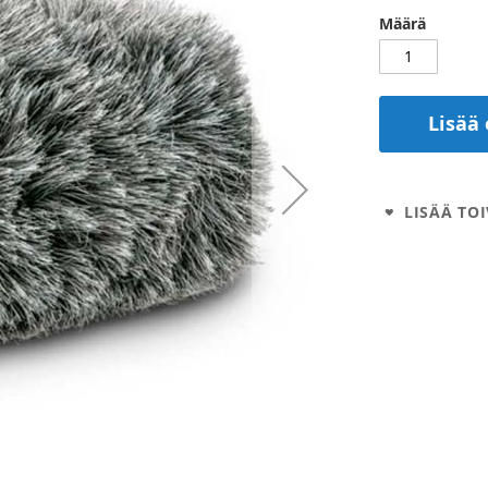
Määrä
Lisää 
LISÄÄ TOI