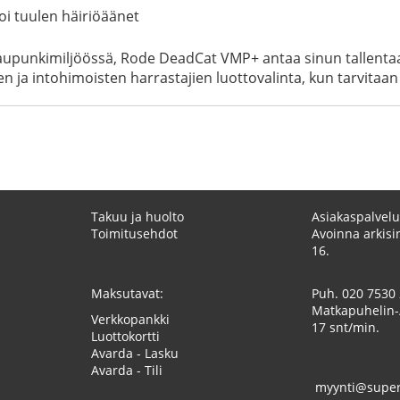
oi tuulen häiriöäänet
kaupunkimiljöössä, Rode DeadCat VMP+ antaa sinun tallentaa 
n ja intohimoisten harrastajien luottovalinta, kun tarvitaan
Takuu ja huolto
Asiakaspalvelu
Toimitusehdot
Avoinna arkisin
16.
Maksutavat:
Puh.
020 7530
Matkapuhelin-
Verkkopankki
17 snt/min.
Luottokortti
Avarda - Lasku
Avarda - Tili
myynti@superk