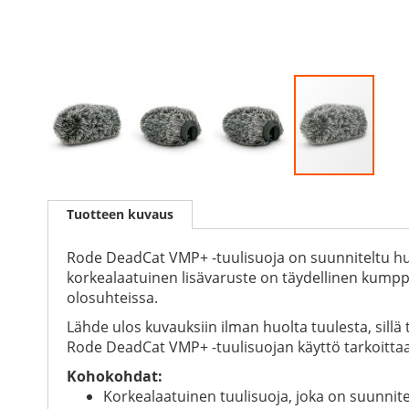
Skip
to
Tuotteen kuvaus
the
beginning
of
Rode DeadCat VMP+ -tuulisuoja on suunniteltu hui
the
korkealaatuinen lisävaruste on täydellinen kump
images
olosuhteissa.
gallery
Lähde ulos kuvauksiin ilman huolta tuulesta, sill
Rode DeadCat VMP+ -tuulisuojan käyttö tarkoittaa, 
Kohokohdat:
Korkealaatuinen tuulisuoja, joka on suunnite