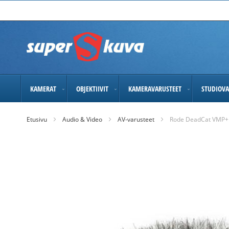
Skip
to
Content
KAMERAT
OBJEKTIIVIT
KAMERAVARUSTEET
STUDIOVA
Etusivu
Audio & Video
AV-varusteet
Rode DeadCat VMP+ -
Skip
to
the
end
of
the
images
gallery