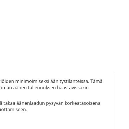
iöiden minimoimiseksi äänitystilanteissa. Tämä
öttömän äänen tallennuksen haastavissakin
mikä takaa äänenlaadun pysyvän korkeatasoisena.
tuottamiseen.