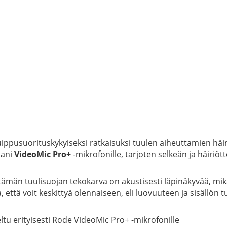
ppusuorituskykyiseksi ratkaisuksi tuulen aiheuttamien häir
pani
VideoMic Pro+
-mikrofonille, tarjoten selkeän ja häiri
ä tämän tuulisuojan tekokarva on akustisesti läpinäkyvää, 
että voit keskittyä olennaiseen, eli luovuuteen ja sisällön 
ltu erityisesti Rode VideoMic Pro+ -mikrofonille