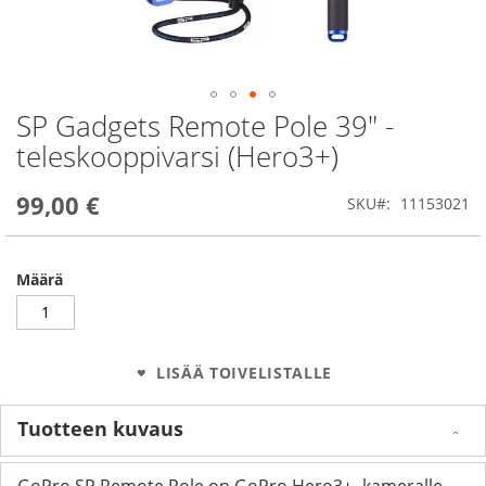
SP Gadgets Remote Pole 39" -
Skip
to
teleskooppivarsi (Hero3+)
the
beginning
99,00 €
of
SKU
11153021
the
images
gallery
Määrä
LISÄÄ TOIVELISTALLE
Tuotteen kuvaus
GoPro SP Remote Pole on GoPro Hero3+ -kameralle