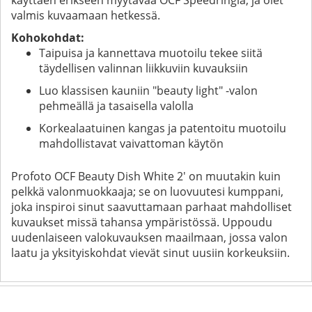
valmis kuvaamaan hetkessä.
Kohokohdat:
Taipuisa ja kannettava muotoilu tekee siitä
täydellisen valinnan liikkuviin kuvauksiin
Luo klassisen kauniin "beauty light" -valon
pehmeällä ja tasaisella valolla
Korkealaatuinen kangas ja patentoitu muotoilu
mahdollistavat vaivattoman käytön
Profoto OCF Beauty Dish White 2' on muutakin kuin
pelkkä valonmuokkaaja; se on luovuutesi kumppani,
joka inspiroi sinut saavuttamaan parhaat mahdolliset
kuvaukset missä tahansa ympäristössä. Uppoudu
uudenlaiseen valokuvauksen maailmaan, jossa valon
laatu ja yksityiskohdat vievät sinut uusiin korkeuksiin.