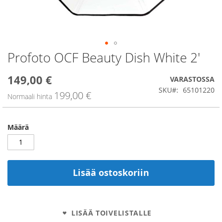
Profoto OCF Beauty Dish White 2'
Skip
to
the
149,00 €
Alennushinta
VARASTOSSA
beginning
SKU
65101220
of
199,00 €
Normaali hinta
the
images
gallery
Määrä
Lisää ostoskoriin
LISÄÄ TOIVELISTALLE