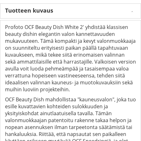
Tuotteen kuvaus
Profoto OCF Beauty Dish White 2' yhdistää klassisen
beauty dishin elegantin valon kannettavuuden
mukavuuteen. Tämä kompakti ja kevyt valonmuokkaaja
on suunniteltu erityisesti paikan päällä tapahtuvaan
kuvaukseen, mikä tekee siitä erinomaisen valinnan
sekä ammattilaisille että harrastajille. Valkoisen version
avulla voit luoda pehmeämpää ja tasaisempaa valoa
verrattuna hopeiseen vastineeseensa, tehden siitä
ideaalisen valinnan kauneus- ja muotokuvauksiin sekä
muihin luoviin projekteihin.
OCF Beauty Dish mahdollistaa "kauneusvalon", joka tuo
esille kuvattavien kohteiden sulokkuuden ja
yksityiskohdat ainutlaatuisella tavalla. Tämän
valonmuokkaajan patentoitu rakenne takaa helpon ja
nopean asennuksen ilman tarpeetonta säätämistä tai
hankaluuksia. Riittää, että napsautat sen paikalleen
käyttäen erikseen myytävää OCF Speedringiä, ja olet