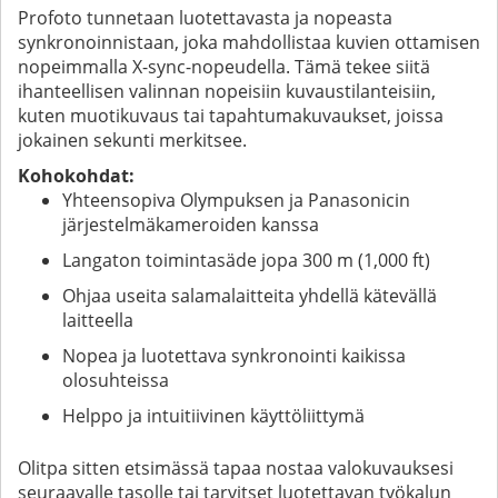
Profoto tunnetaan luotettavasta ja nopeasta
synkronoinnistaan, joka mahdollistaa kuvien ottamisen
nopeimmalla X-sync-nopeudella. Tämä tekee siitä
ihanteellisen valinnan nopeisiin kuvaustilanteisiin,
kuten muotikuvaus tai tapahtumakuvaukset, joissa
jokainen sekunti merkitsee.
Kohokohdat:
Yhteensopiva Olympuksen ja Panasonicin
järjestelmäkameroiden kanssa
Langaton toimintasäde jopa 300 m (1,000 ft)
Ohjaa useita salamalaitteita yhdellä kätevällä
laitteella
Nopea ja luotettava synkronointi kaikissa
olosuhteissa
Helppo ja intuitiivinen käyttöliittymä
Olitpa sitten etsimässä tapaa nostaa valokuvauksesi
seuraavalle tasolle tai tarvitset luotettavan työkalun