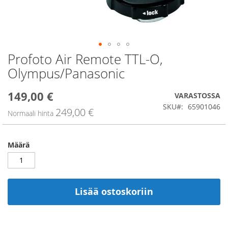
Profoto Air Remote TTL-O,
Skip
to
Olympus/Panasonic
the
beginning
149,00 €
Alennushinta
of
VARASTOSSA
the
SKU
65901046
249,00 €
Normaali hinta
images
gallery
Määrä
Lisää ostoskoriin