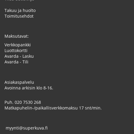
Takuu ja huolto
Toimitusehdot
Maksutavat:
Verkkopankki
Luottokortti
Avarda - Lasku
Avarda - Tili
Asiakaspalvelu
Avoinna arkisin klo 8-16.
Puh.
020 7530 268
Matkapuhelin-/paikallisverkkomaksu 17 snt/min.
myynti@superkuva.fi