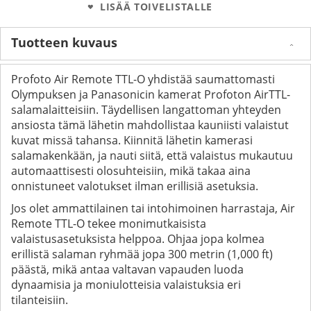
LISÄÄ TOIVELISTALLE
Tuotteen kuvaus
Profoto Air Remote TTL-O yhdistää saumattomasti
Olympuksen ja Panasonicin kamerat Profoton AirTTL-
salamalaitteisiin. Täydellisen langattoman yhteyden
ansiosta tämä lähetin mahdollistaa kauniisti valaistut
kuvat missä tahansa. Kiinnitä lähetin kamerasi
salamakenkään, ja nauti siitä, että valaistus mukautuu
automaattisesti olosuhteisiin, mikä takaa aina
onnistuneet valotukset ilman erillisiä asetuksia.
Jos olet ammattilainen tai intohimoinen harrastaja, Air
Remote TTL-O tekee monimutkaisista
valaistusasetuksista helppoa. Ohjaa jopa kolmea
erillistä salaman ryhmää jopa 300 metrin (1,000 ft)
päästä, mikä antaa valtavan vapauden luoda
dynaamisia ja moniulotteisia valaistuksia eri
tilanteisiin.