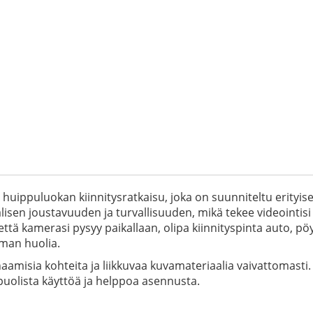
ppuluokan kiinnitysratkaisu, joka on suunniteltu erityis
isen joustavuuden ja turvallisuuden, mikä tekee videointis
ttä kamerasi pysyy paikallaan, olipa kiinnityspinta auto, pö
man huolia.
dynaamisia kohteita ja liikkuvaa kuvamateriaalia vaivattomasti.
uolista käyttöä ja helppoa asennusta.