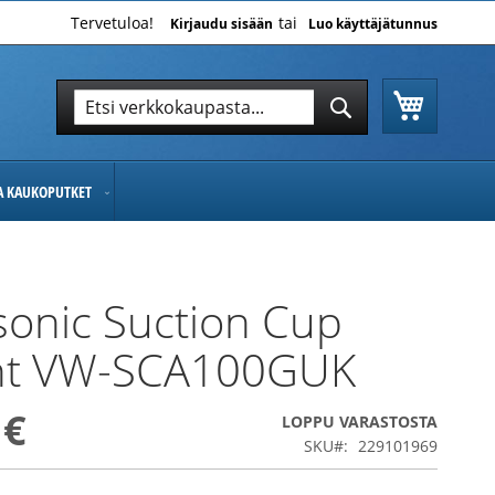
Tervetuloa!
Kirjaudu sisään
Luo käyttäjätunnus
Ostoskor
Hae
Hae
JA KAUKOPUTKET
onic Suction Cup
t VW-SCA100GUK
 €
LOPPU VARASTOSTA
SKU
229101969