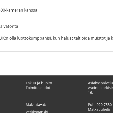
A500-kameran kanssa
vaivatonta
 olla luottokumppanisi, kun haluat taltioida muistot ja k
Takuu ja huolto
Asiakaspalvelu
Toimitusehdot
Avoinna arkisin
16.
Maksutavat:
Puh.
020 7530
Matkapuhelin-
Verkkopankki