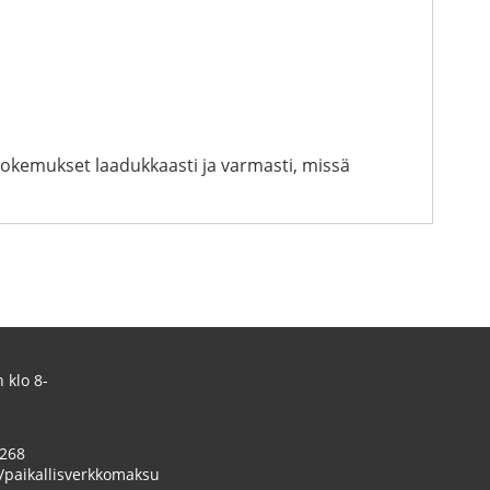
okemukset laadukkaasti ja varmasti, missä
 klo 8-
 268
/paikallisverkkomaksu