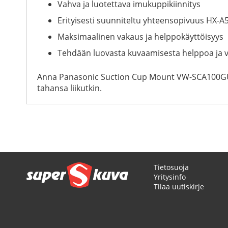
Vahva ja luotettava imukuppikiinnitys
Erityisesti suunniteltu yhteensopivuus HX-
Maksimaalinen vakaus ja helppokäyttöisyys
Tehdään luovasta kuvaamisesta helppoa ja 
Anna Panasonic Suction Cup Mount VW-SCA100GUK:n
tahansa liikutkin.
Tietosuoja
Yritysinfo
Tilaa uutiskirje