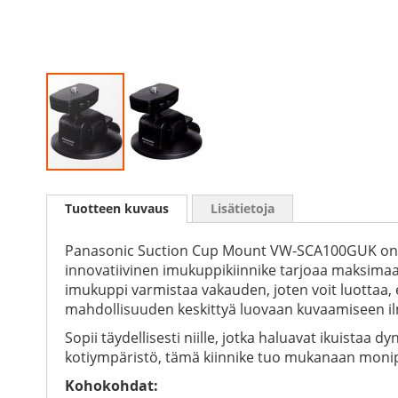
Skip
to
Tuotteen kuvaus
Lisätietoja
the
beginning
of
Panasonic Suction Cup Mount VW-SCA100GUK on hui
the
innovatiivinen imukuppikiinnike tarjoaa maksimaal
images
imukuppi varmistaa vakauden, joten voit luottaa, e
gallery
mahdollisuuden keskittyä luovaan kuvaamiseen il
Sopii täydellisesti niille, jotka haluavat ikuistaa 
kotiympäristö, tämä kiinnike tuo mukanaan monip
Kohokohdat: