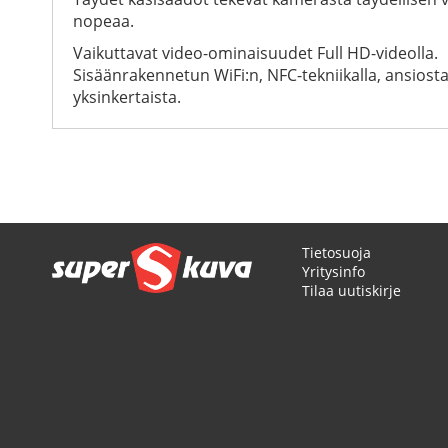
nopeaa.
Vaikuttavat video-ominaisuudet Full HD-videolla.
Sisäänrakennetun WiFi:n, NFC-tekniikalla, ansiost
yksinkertaista.
Tietosuoja
Yritysinfo
Tilaa uutiskirje