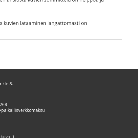
yös kuvien lataaminen langattomasti on
 klo 8-
 268
/paikallisverkkomaksu
uva.fi