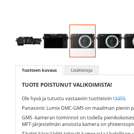
Skip
to
Tuotteen kuvaus
Lisätietoja
the
beginning
of
TUOTE POISTUNUT VALIKOIMISTA!
the
images
Ole hyvä ja tutustu vastaaviin tuotteisiin
täällä.
gallery
Panasonic Lumix DMC-GM5 on maailman pienin pei
GM5 -kameran toiminnot on todella pienikokois
MFT-järjestelmän ansiosta kamera on yhteensopiva
Täydet käsisäädöt tekevät kamerasta täydellisen 