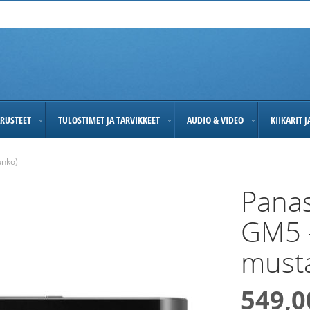
RUSTEET
TULOSTIMET JA TARVIKKEET
AUDIO & VIDEO
KIIKARIT 
unko)
Pana
GM5 -
musta
549,0