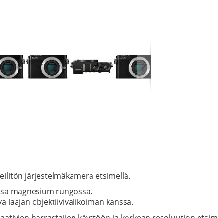
litön järjestelmäkamera etsimellä.
essa magnesium rungossa.
 laajan objektiivivalikoiman kanssa.
vaativien harrastajien käyttöön ja korkean resoluution etsi