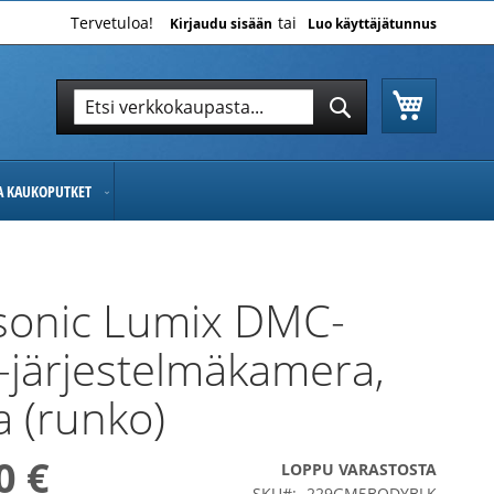
Tervetuloa!
Kirjaudu sisään
Luo käyttäjätunnus
Ostoskor
Hae
Hae
JA KAUKOPUTKET
sonic Lumix DMC-
järjestelmäkamera,
 (runko)
0 €
LOPPU VARASTOSTA
SKU
229GM5BODYBLK