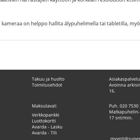
a kameraa on helppo hallita älypuhelimella tai tabletilla, m
Takuu ja huolto
Asiakaspalvelu
Toimitusehdot
Avoinna arkisin
16.
Maksutavat:
Puh.
020 7530
Matkapuhelin-
Verkkopankki
17 snt/min.
Luottokortti
Avarda - Lasku
Avarda - Tili
myynti@superk