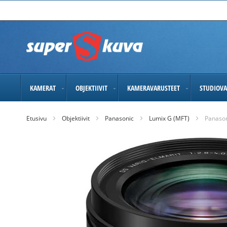
Skip
to
Content
KAMERAT
OBJEKTIIVIT
KAMERAVARUSTEET
STUDIOVA
Etusivu
Objektiivit
Panasonic
Lumix G (MFT)
Panason
Skip
to
the
end
of
the
images
gallery