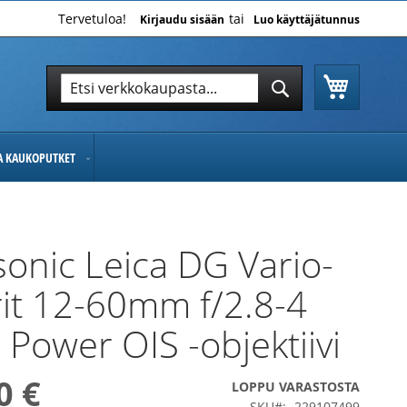
Tervetuloa!
Kirjaudu sisään
Luo käyttäjätunnus
Ostoskor
Hae
Hae
JA KAUKOPUTKET
onic Leica DG Vario-
it 12-60mm f/2.8-4
 Power OIS -objektiivi
0 €
LOPPU VARASTOSTA
SKU
229107499