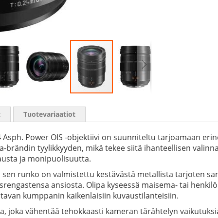
t
Tuotevariaatiot
 Asph. Power OIS -objektiivi on suunniteltu tarjoamaan erin
a-brändin tyylikkyyden, mikä tekee siitä ihanteellisen valinna
vausta ja monipuolisuutta.
llä sen runko on valmistettu kestävästä metallista tarjoten 
rengastensa ansiosta. Olipa kyseessä maisema- tai henkilök
tavan kumppanin kaikenlaisiin kuvaustilanteisiin.
a, joka vähentää tehokkaasti kameran tärähtelyn vaikutuksia,