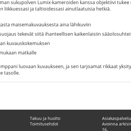
man sukupolven Lumix-kameroiden kanssa objektiivi tukee m
 liikkuessasi ja taltioidessasi ainutlaatuisia hetkiä.
asta maisemakuvauksesta aina lähikuviin
ojaus tekevät siitä ihanteellisen kaikenlaisiin sääolosuhtei
kaan kuvauskokemuksen
a mukaan matkalle
mppani luovaan kuvaukseen, ja sen tarjoamat rikkaat yksit
e tasolle.
Takuu ja huolto
Asiakaspalvelu
Toimitusehdot
Avoinna arkisin
16.