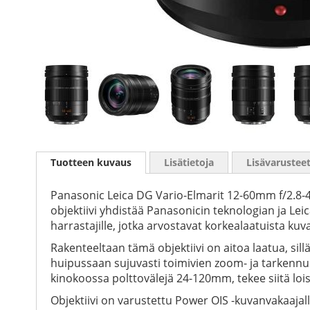
Skip
to
Tuotteen kuvaus
Lisätietoja
Lisävarustee
the
beginning
of
Panasonic Leica DG Vario-Elmarit 12-60mm f/2.8-4
the
objektiivi yhdistää Panasonicin teknologian ja Leic
images
harrastajille, jotka arvostavat korkealaatuista ku
gallery
Rakenteeltaan tämä objektiivi on aitoa laatua, si
huipussaan sujuvasti toimivien zoom- ja tarkennus
kinokoossa polttovälejä 24-120mm, tekee siitä lois
Objektiivi on varustettu Power OIS -kuvanvakaajall