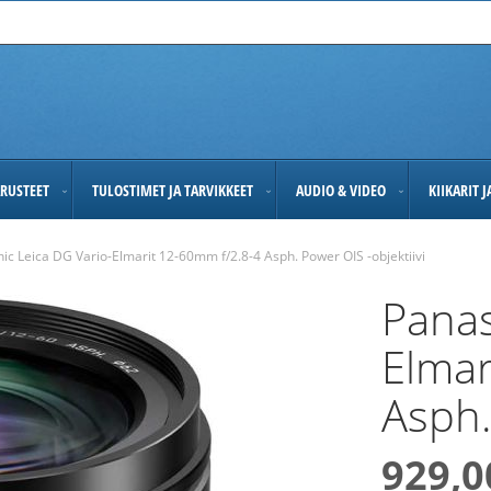
RUSTEET
TULOSTIMET JA TARVIKKEET
AUDIO & VIDEO
KIIKARIT 
ic Leica DG Vario-Elmarit 12-60mm f/2.8-4 Asph. Power OIS -objektiivi
Panas
Elmar
Asph.
929,0