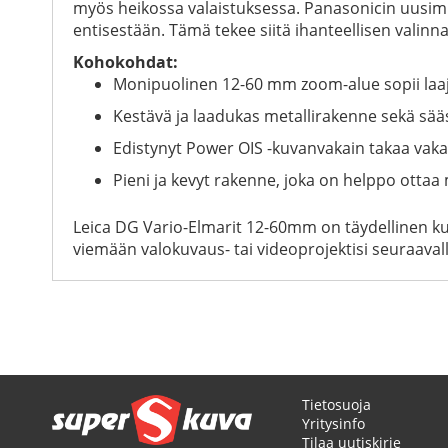
myös heikossa valaistuksessa. Panasonicin uusim
entisestään. Tämä tekee siitä ihanteellisen valinnan
Kohokohdat:
Monipuolinen 12-60 mm zoom-alue sopii laaj
Kestävä ja laadukas metallirakenne sekä sääsu
Edistynyt Power OIS -kuvanvakain takaa va
Pieni ja kevyt rakenne, joka on helppo otta
Leica DG Vario-Elmarit 12-60mm on täydellinen ku
viemään valokuvaus- tai videoprojektisi seuraavall
Tietosuoja
Yritysinfo
Tilaa uutiskirje