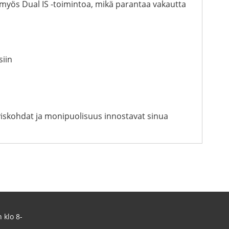
yös Dual IS -toimintoa, mikä parantaa vakautta
siin
yiskohdat ja monipuolisuus innostavat sinua
 klo 8-