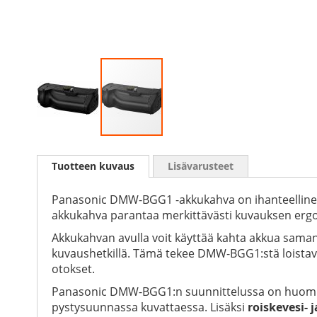
Skip
to
Tuotteen kuvaus
Lisävarusteet
the
beginning
of
Panasonic DMW-BGG1 -akkukahva on ihanteellinen 
the
akkukahva parantaa merkittävästi kuvauksen ergo
images
Akkukahvan avulla voit käyttää kahta akkua saman
gallery
kuvaushetkillä. Tämä tekee DMW-BGG1:stä loistavan v
otokset.
Panasonic DMW-BGG1:n suunnittelussa on huomioitu
pystysuunnassa kuvattaessa. Lisäksi
roiskevesi- 