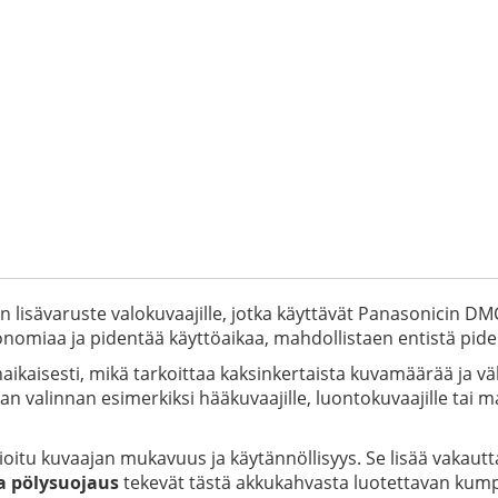
lisävaruste valokuvaajille, jotka käyttävät Panasonicin D
nomiaa ja pidentää käyttöaikaa, mahdollistaen entistä pid
aikaisesti, mikä tarkoittaa kaksinkertaista kuvamäärää ja
alinnan esimerkiksi hääkuvaajille, luontokuvaajille tai matka
 kuvaajan mukavuus ja käytännöllisyys. Se lisää vakautta 
ja pölysuojaus
tekevät tästä akkukahvasta luotettavan kumpp