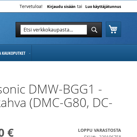
Tervetuloa!
Kirjaudu sisään
Luo käyttäjätunnus
Ostoskor
Hae
Hae
JA KAUKOPUTKET
sonic DMW-BGG1 -
kahva (DMC-G80, DC-
0 €
LOPPU VARASTOSTA
SKU
229106758