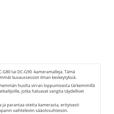
MC-G80 tai DC-G90 -kameramalleja. Tämä
emmät kuvaussessiot ilman keskeytyksiä.
 vähemmän huolta virran loppumisesta tärkeimmillä
ilijoille, jotka haluavat vangita täydelliset
ja parantaa otetta kamerasta, erityisesti
anin vaihteleviin sääolosuhteisiin.