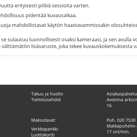
tta erityisesti pitkiä sessioita varten.
dollisuus pidentää kuvausaikaa.
ysuoja mahdollistavat käytön haastavammissakin olosuhteiss
e sulautuu luonnollisesti osaksi kameraasi, ja sen avulla vo
älttämätön lisävaruste, joka tekee kuvauskokemuksesta va
Takuu ja huolto
Asiakaspalvelu
Toimitusehdot
Avoinna arkisin
16.
Maksutavat:
Puh.
020 7530
Matkapuhelin-
Verkkopankki
17 snt/min.
Luottokortti