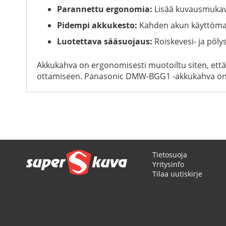
Parannettu ergonomia:
Lisää kuvausmukavuu
Pidempi akkukesto:
Kahden akun käyttömah
Luotettava sääsuojaus:
Roiskevesi- ja pöl
Akkukahva on ergonomisesti muotoiltu siten, että s
ottamiseen. Panasonic DMW-BGG1 -akkukahva on v
Tietosuoja
Yritysinfo
Tilaa uutiskirje