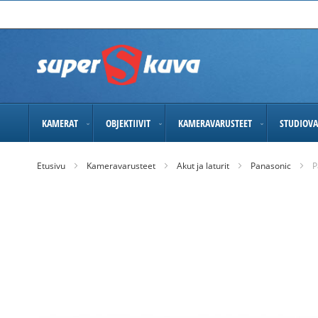
Skip
to
Content
KAMERAT
OBJEKTIIVIT
KAMERAVARUSTEET
STUDIOVA
Etusivu
Kameravarusteet
Akut ja laturit
Panasonic
P
Skip
to
the
end
of
the
images
gallery