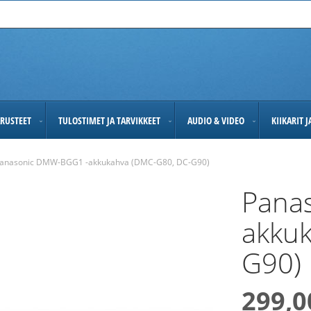
RUSTEET
TULOSTIMET JA TARVIKKEET
AUDIO & VIDEO
KIIKARIT 
anasonic DMW-BGG1 -akkukahva (DMC-G80, DC-G90)
Pana
akku
G90)
299,0