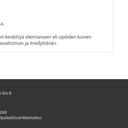
a.
it keskittyä olennaiseen eli upeiden kuvien
ivattoman ja miellyttävän.
 klo 8-
 268
/paikallisverkkomaksu