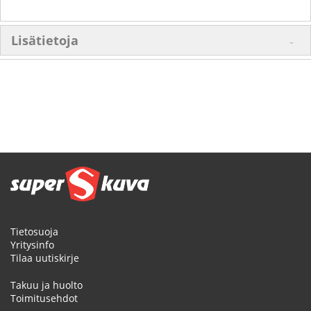
Lisätietoja
Tietosuoja
Yritysinfo
Tilaa uutiskirje
Takuu ja huolto
Toimitusehdot