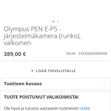
Olympus PEN E-P5 -
Skip
to
järjestelmäkamera (runko),
the
valkoinen
beginning
of
the
389,00 €
SKU
23V204050WE000
images
gallery
LISÄÄ TOIVELISTALLE
Tuotteen kuvaus
TUOTE POISTUNUT VALIKOIMISTA!
Ole hyvä ja tutustu vastaaviin tuotteisiin
täällä.