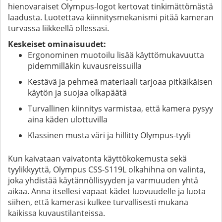
hienovaraiset Olympus-logot kertovat tinkimättömästä
laadusta. Luotettava kiinnitysmekanismi pitää kameran
turvassa liikkeellä ollessasi.
Keskeiset ominaisuudet:
Ergonominen muotoilu lisää käyttömukavuutta
pidemmilläkin kuvausreissuilla
Kestävä ja pehmeä materiaali tarjoaa pitkäikäisen
käytön ja suojaa olkapäätä
Turvallinen kiinnitys varmistaa, että kamera pysyy
aina käden ulottuvilla
Klassinen musta väri ja hillitty Olympus-tyyli
Kun kaivataan vaivatonta käyttökokemusta sekä
tyylikkyyttä, Olympus CSS-S119L olkahihna on valinta,
joka yhdistää käytännöllisyyden ja varmuuden yhtä
aikaa. Anna itsellesi vapaat kädet luovuudelle ja luota
siihen, että kamerasi kulkee turvallisesti mukana
kaikissa kuvaustilanteissa.