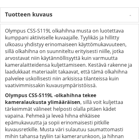
Tuotteen kuvaus
Olympus CSS-S119L olkahihna musta on luotettava
kumppani aktiiviselle kuvaajalle. Tyylikäs ja hillitty
ulkoasu yhdistyy erinomaiseen käyttömukavuuteen,
sillä olkahihna on suunniteltu erityisesti niille, jotka
arvostavat niin käytännöllisyyttä kuin varmuutta
kameralaitteidensa kuljettamiseen. Kestävä rakenne ja
laadukkaat materiaalit takaavat, että tämä olkahihna
palvelee uskollisesti niin arkisissa tilanteissa kuin
vaativimmissakin kuvausympäristöissä.
Olympus CSS-S119L -olkahihna tekee
kameralaukusta yli­määräisen
, sillä voit kuljettaa
tärkeimmät välineet helposti olalla pitäen kädet
vapaina. Pehmeä ja leveä hihna ehkäisee
epämukavuutta ja sopii erinomaisesti pitkille
kuvausretkille. Musta väri sulautuu saumattomasti
mihin tahansa tyyliin tai kamerarunkoon, ja hihnan