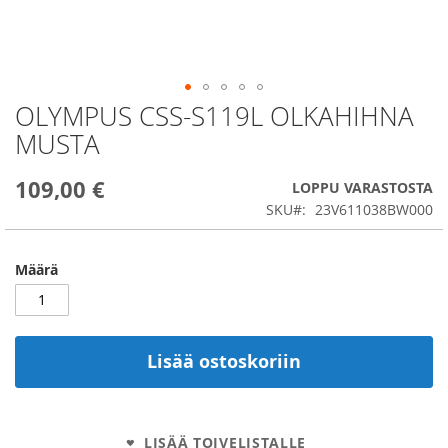
OLYMPUS CSS-S119L OLKAHIHNA
Skip
to
MUSTA
the
beginning
109,00 €
of
LOPPU VARASTOSTA
the
SKU
23V611038BW000
images
gallery
Määrä
Lisää ostoskoriin
LISÄÄ TOIVELISTALLE