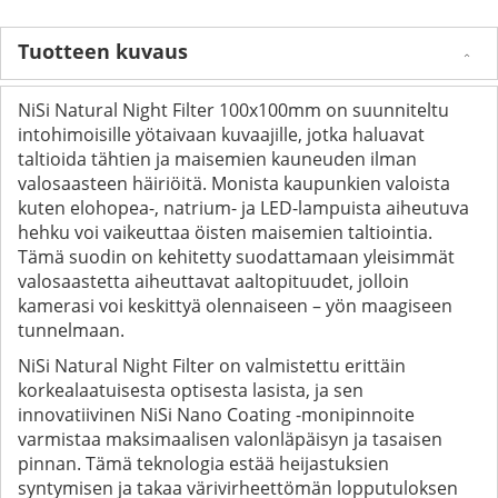
Tuotteen kuvaus
NiSi Natural Night Filter 100x100mm on suunniteltu
intohimoisille yötaivaan kuvaajille, jotka haluavat
taltioida tähtien ja maisemien kauneuden ilman
valosaasteen häiriöitä. Monista kaupunkien valoista
kuten elohopea-, natrium- ja LED-lampuista aiheutuva
hehku voi vaikeuttaa öisten maisemien taltiointia.
Tämä suodin on kehitetty suodattamaan yleisimmät
valosaastetta aiheuttavat aaltopituudet, jolloin
kamerasi voi keskittyä olennaiseen – yön maagiseen
tunnelmaan.
NiSi Natural Night Filter on valmistettu erittäin
korkealaatuisesta optisesta lasista, ja sen
innovatiivinen NiSi Nano Coating -monipinnoite
varmistaa maksimaalisen valonläpäisyn ja tasaisen
pinnan. Tämä teknologia estää heijastuksien
syntymisen ja takaa värivirheettömän lopputuloksen