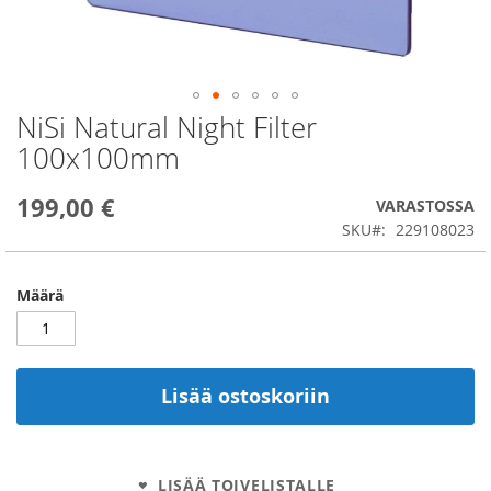
NiSi Natural Night Filter
Skip
to
100x100mm
the
beginning
199,00 €
of
VARASTOSSA
the
SKU
229108023
images
gallery
Määrä
Lisää ostoskoriin
LISÄÄ TOIVELISTALLE