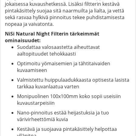
jokaisessa kuvaushetkessä. Lisäksi filtterin kestävä
pintakäsittely suojaa sitä naarmuilta ja lialta, ja vettä
sekä rasvaa hylkivä pinnoitus tekee puhdistamisesta
nopeaa ja vaivatonta.
NiSi Natural Night Filterin tärkeimmät
ominaisuudet:
Suodattaa valosaastetta aiheuttavat
aaltopituudet tehokkaasti
Optimoitu yömaisemien ja tähtitaivaiden
kuvaamiseen
Valmistettu huippulaadukkaasta optisesta lasista
tarkkaa kuvanlaatua varten
Monipuolinen 100x100mm koko sopii useisiin
kuvaustarpeisiin
Nano-pinnoitus estää heijastuksia ja tuo
värivirheettömiä kuvia
Kestävä ja suojaava pintakäsittely helpottaa
ylläpitoa