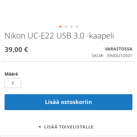
Nikon UC-E22 USB 3.0 -kaapeli
Skip
to
the
39,00 €
VARASTOSSA
beginning
SKU
39VDU10501
of
the
images
Määrä
gallery
Lisää ostoskoriin
LISÄÄ TOIVELISTALLE