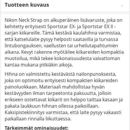
Tuotteen kuvaus
Nikon Neck Strap on alkuperäinen lisävaruste, joka on
kehitetty erityisesti Sportstar EX- ja Sportstar EX II -
sarjan kiikareille. Tämä kestävä kaulahihna varmistaa,
että katselulaite pysyy helposti saatavilla ja turvassa
lintubongauksen, vaellusten tai urheilutapahtumien
aikana. Kevyt rakenne myötäilee kiikareiden kompaktia
muotoilua, mikä tekee kokonaisuudesta vaivattoman
kantaa mukana pitkiäkin aikoja.
Hihna on valmistettu kestävästä nailonpunoksesta,
joka on optimoitu erityisesti kompaktien kiikareiden
painoluokkaan. Materiaali mahdollistaa hyvän
kestävyyden ilman tarpeetonta paksuutta, jolloin
erikseen ostettavat kiikarit on helppo taittaa kasaan ja
pakata laukkuun hihnan ollessa paikoillaan.
Kaksipistekiinnitys varmistaa, että laite pysyy vakaasti
paikallaan rinnalla liikuttaessa.
Tärkeimmät ominaisuudet: