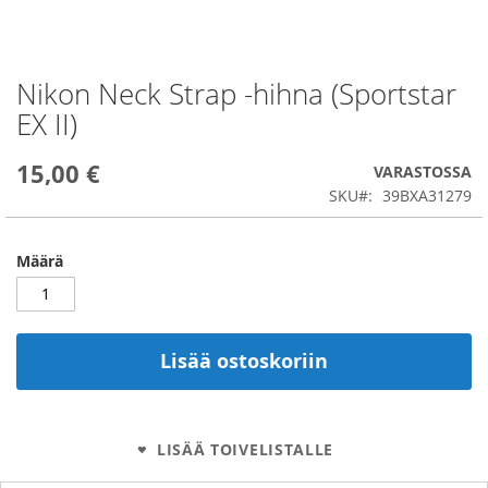
Nikon Neck Strap -hihna (Sportstar
Skip
to
EX II)
the
beginning
15,00 €
of
VARASTOSSA
the
SKU
39BXA31279
images
gallery
Määrä
Lisää ostoskoriin
LISÄÄ TOIVELISTALLE