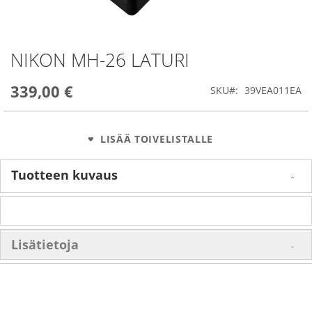
NIKON MH-26 LATURI
Skip
to
the
339,00 €
SKU
39VEA011EA
beginning
of
the
images
LISÄÄ TOIVELISTALLE
gallery
Tuotteen kuvaus
Lisätietoja