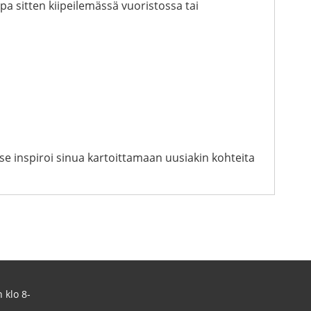
tpa sitten kiipeilemässä vuoristossa tai
e inspiroi sinua kartoittamaan uusiakin kohteita
 klo 8-