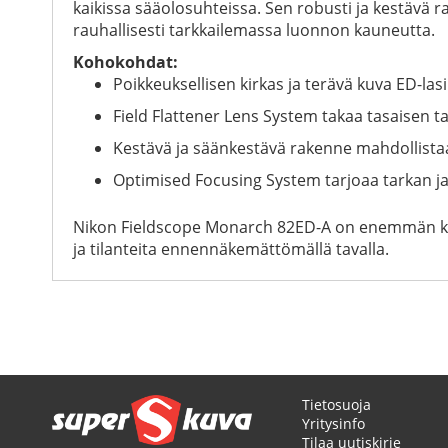
kaikissa sääolosuhteissa. Sen robusti ja kestävä ra
rauhallisesti tarkkailemassa luonnon kauneutta.
Kohokohdat:
Poikkeuksellisen kirkas ja terävä kuva ED-las
Field Flattener Lens System takaa tasaisen
Kestävä ja säänkestävä rakenne mahdollistaa
Optimised Focusing System tarjoaa tarkan ja
Nikon Fieldscope Monarch 82ED-A on enemmän kuin 
ja tilanteita ennennäkemättömällä tavalla.
Tietosuoja
Yritysinfo
Tilaa uutiskirje