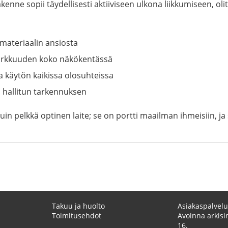
kenne sopii täydellisesti aktiiviseen ulkona liikkumiseen, oli
imateriaalin ansiosta
 tarkkuuden koko näkökentässä
 käytön kaikissa olosuhteissa
 hallitun tarkennuksen
pelkkä optinen laite; se on portti maailman ihmeisiin, ja s
Takuu ja huolto
Asiakaspalvelu
Toimitusehdot
Avoinna arkisin
16.