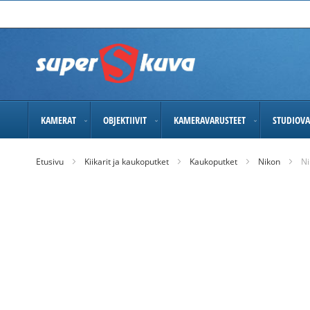
Skip
to
Content
KAMERAT
OBJEKTIIVIT
KAMERAVARUSTEET
STUDIOVA
Etusivu
Kiikarit ja kaukoputket
Kaukoputket
Nikon
Ni
Skip
to
the
end
of
the
images
gallery