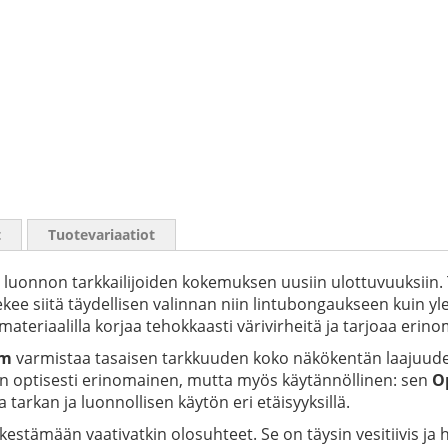
t
Tuotevariaatiot
 luonnon tarkkailijoiden kokemuksen uusiin ulottuvuuksiin
ekee siitä täydellisen valinnan niin lintubongaukseen kuin 
materiaalilla korjaa tehokkaasti värivirheitä ja tarjoaa eri
em
varmistaa tasaisen tarkkuuden koko näkökentän laajuudel
ain optisesti erinomainen, mutta myös käytännöllinen: sen
O
arkan ja luonnollisen käytön eri etäisyyksillä.
stämään vaativatkin olosuhteet. Se on täysin vesitiivis ja