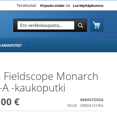
Tervetuloa!
Kirjaudu sisään
Luo käyttäjätunnus
Ostoskor
Hae
Hae
JA KAUKOPUTKET
 Fieldscope Monarch
A -kaukoputki
,00 €
VARASTOSSA
SKU
39BDA151WA