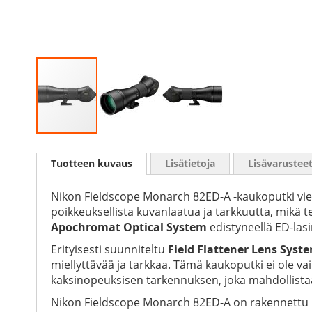
Skip
to
Tuotteen kuvaus
Lisätietoja
Lisävarustee
the
beginning
of
Nikon Fieldscope Monarch 82ED-A -kaukoputki vie
the
poikkeuksellista kuvanlaatua ja tarkkuutta, mikä t
images
Apochromat Optical System
edistyneellä ED-lasi
gallery
Erityisesti suunniteltu
Field Flattener Lens Syst
miellyttävää ja tarkkaa. Tämä kaukoputki ei ole v
kaksinopeuksisen tarkennuksen, joka mahdollistaa t
Nikon Fieldscope Monarch 82ED-A on rakennettu ke