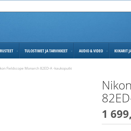
RUSTEET
TULOSTIMET JA TARVIKKEET
AUDIO & VIDEO
KIIKARIT 
kon Fieldscope Monarch 82ED-A -kaukoputki
Nikon
82ED-
1 699