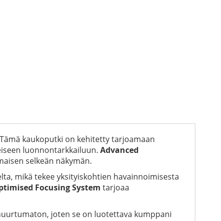
. Tämä kaukoputki on kehitetty tarjoamaan
yleiseen luonnontarkkailuun.
Advanced
nomaisen selkeän näkymän.
ta, mikä tekee yksityiskohtien havainnoimisesta
ptimised Focusing System
tarjoaa
 huurtumaton, joten se on luotettava kumppani