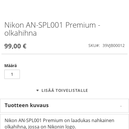
Nikon AN-SPL001 Premium -
Skip
to
olkahihna
the
beginning
99,00 €
of
SKU
39VJB00012
the
images
gallery
Määrä
LISÄÄ TOIVELISTALLE
Tuotteen kuvaus
Nikon AN-SPL001 Premium on laadukas nahkainen
olkahihna, jossa on Nikonin logo.