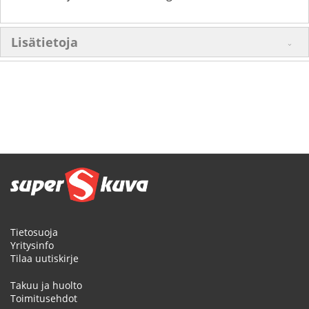
Lisätietoja
Tietosuoja
Yritysinfo
Tilaa uutiskirje
Takuu ja huolto
Toimitusehdot