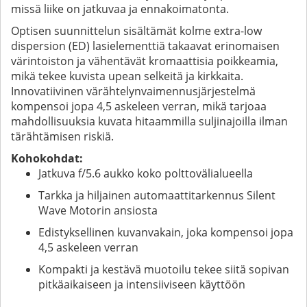
missä liike on jatkuvaa ja ennakoimatonta.
Optisen suunnittelun sisältämät kolme extra-low
dispersion (ED) lasielementtiä takaavat erinomaisen
värintoiston ja vähentävät kromaattisia poikkeamia,
mikä tekee kuvista upean selkeitä ja kirkkaita.
Innovatiivinen värähtelynvaimennusjärjestelmä
kompensoi jopa 4,5 askeleen verran, mikä tarjoaa
mahdollisuuksia kuvata hitaammilla suljinajoilla ilman
tärähtämisen riskiä.
Kohokohdat:
Jatkuva f/5.6 aukko koko polttovälialueella
Tarkka ja hiljainen automaattitarkennus Silent
Wave Motorin ansiosta
Edistyksellinen kuvanvakain, joka kompensoi jopa
4,5 askeleen verran
Kompakti ja kestävä muotoilu tekee siitä sopivan
pitkäaikaiseen ja intensiiviseen käyttöön