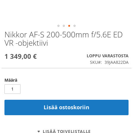
Nikkor AF-S 200-500mm f/5.6E ED
Skip
to
VR -objektiivi
the
beginning
1 349,00 €
of
LOPPU VARASTOSTA
the
SKU
39JAA822DA
images
gallery
Määrä
Lisää ostoskoriin
LISÄÄ TOIVELISTALLE