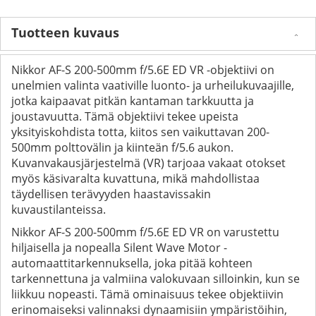
Tuotteen kuvaus
Nikkor AF-S 200-500mm f/5.6E ED VR -objektiivi on
unelmien valinta vaativille luonto- ja urheilukuvaajille,
jotka kaipaavat pitkän kantaman tarkkuutta ja
joustavuutta. Tämä objektiivi tekee upeista
yksityiskohdista totta, kiitos sen vaikuttavan 200-
500mm polttovälin ja kiinteän f/5.6 aukon.
Kuvanvakausjärjestelmä (VR) tarjoaa vakaat otokset
myös käsivaralta kuvattuna, mikä mahdollistaa
täydellisen terävyyden haastavissakin
kuvaustilanteissa.
Nikkor AF-S 200-500mm f/5.6E ED VR on varustettu
hiljaisella ja nopealla Silent Wave Motor -
automaattitarkennuksella, joka pitää kohteen
tarkennettuna ja valmiina valokuvaan silloinkin, kun se
liikkuu nopeasti. Tämä ominaisuus tekee objektiivin
erinomaiseksi valinnaksi dynaamisiin ympäristöihin,