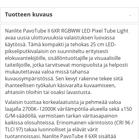
Tuotteen kuvaus
Nanlite PavoTube II 6XR RGBWW LED Pixel Tube Light
avaa uusia ulottuvuuksia valaistuksen luovassa
käytössä. Tämä kompakti ja tehokas 25 cm LED-
pikseliputkivalaisin on suunniteltu erityisesti
elokuvantekijöille, sisällöntuottajille ja visuaalisille
taiteilijoille, jotka tarvitsevat monipuolista ja helposti
mukautettavaa valoa missä tahansa
kuvausympäristössä. Sen kevyt rakenne tekee siitä
ihanteellisen työkalun käsivaralta kuvaamiseen,
ahtaisiin tiloihin tai osaksi lavastusta.
Valaisin tuottaa korkealaatuista ja pehmeää valoa
laajalla 2700K–12000K värilämpötila-alueella sekä ±150
G/M-säädöllä, varmistaen tarkan väritasapainon
kaikissa olosuhteissa. Erinomainen värintoisto (CRI 96 /
TLCI 97) takaa luonnolliset ja elävät värit
tuotannoissasi. Nanlite PavoTube II 6XR sisältää