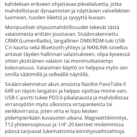
kahdeksan erikseen ohjattavaa pikselialuetta, jotka
mahdollistavat dynaamisten ja näyttävien valoefektien
luomisen, tuoden liikettä ja syvyyttä kuvaan.
Monipuoliset ohjausmahdollisuudet tekevät tästä
valaisimesta erittäin joustavan. Sisäänrakennettu
CRMX (LumenRadio), langallinen DMX/RDM-tuki USB-
C:n kautta sekä Bluetooth-yhteys ja NANLINK-sovellus
antavat täyden hallinnan valaistukseen, olipa kyseessä
sitten yksittäinen valaisin tai monimutkaisempi
kokonaisuus. Valaisimen käyttö on helppoa myös sen
omilla säätimillä ja selkeällä näytöllä.
Sisäänrakennetun akun ansiosta Nanlite PavoTube II
6XR on täysin langaton ja helppo sijoittaa minne vain.
USB-C-portti tukee PD3.0-pikalatausta ja mahdollistaa
virransyötön myös ulkoisista virtapankeista tai
verkkovirrasta, joten virta ei lopu kesken
pidempienkään kuvausten aikana. Magneettikiinnitys,
T12-yhteensopivuus ja 1/4"-20 kierteet molemmissa
päissä tarjoavat lukemattomia kiinnitysvaihtoehtoja.