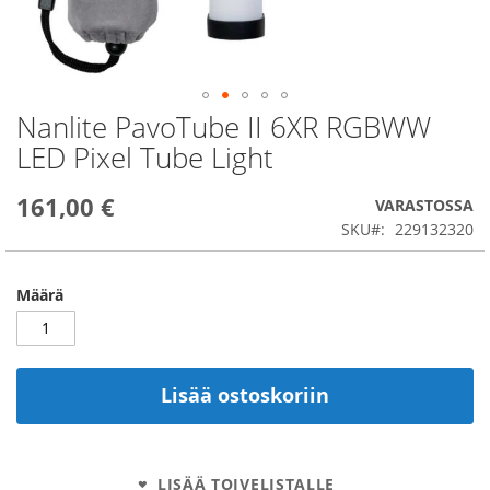
Nanlite PavoTube II 6XR RGBWW
Skip
to
LED Pixel Tube Light
the
beginning
161,00 €
of
VARASTOSSA
the
SKU
229132320
images
gallery
Määrä
Lisää ostoskoriin
LISÄÄ TOIVELISTALLE