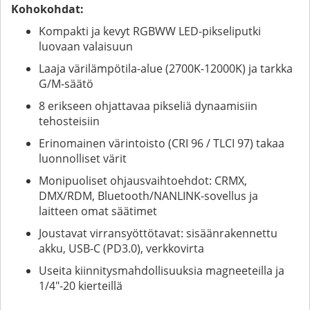
Kohokohdat:
Kompakti ja kevyt RGBWW LED-pikseliputki
luovaan valaisuun
Laaja värilämpötila-alue (2700K-12000K) ja tarkka
G/M-säätö
8 erikseen ohjattavaa pikseliä dynaamisiin
tehosteisiin
Erinomainen värintoisto (CRI 96 / TLCI 97) takaa
luonnolliset värit
Monipuoliset ohjausvaihtoehdot: CRMX,
DMX/RDM, Bluetooth/NANLINK-sovellus ja
laitteen omat säätimet
Joustavat virransyöttötavat: sisäänrakennettu
akku, USB-C (PD3.0), verkkovirta
Useita kiinnitysmahdollisuuksia magneeteilla ja
1/4"-20 kierteillä