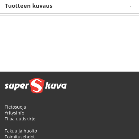
Tuotteen kuvaus
Tietosuoja
Yritysinfo
Tilaa uutiskirje
Takuu ja huolto
Toimitusehdot