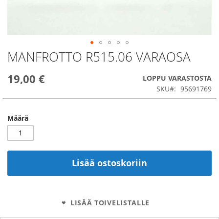
MANFROTTO R515.06 VARAOSA
Skip
to
the
19,00 €
LOPPU VARASTOSTA
beginning
SKU
95691769
of
the
images
Määrä
gallery
Lisää ostoskoriin
LISÄÄ TOIVELISTALLE