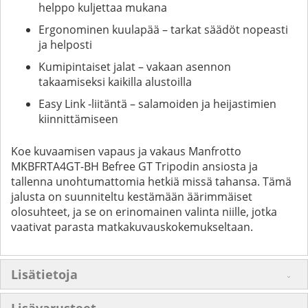
helppo kuljettaa mukana
Ergonominen kuulapää – tarkat säädöt nopeasti
ja helposti
Kumipintaiset jalat – vakaan asennon
takaamiseksi kaikilla alustoilla
Easy Link -liitäntä – salamoiden ja heijastimien
kiinnittämiseen
Koe kuvaamisen vapaus ja vakaus Manfrotto
MKBFRTA4GT-BH Befree GT Tripodin ansiosta ja
tallenna unohtumattomia hetkiä missä tahansa. Tämä
jalusta on suunniteltu kestämään äärimmäiset
olosuhteet, ja se on erinomainen valinta niille, jotka
vaativat parasta matkakuvauskokemukseltaan.
Lisätietoja
Lisävarusteet