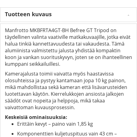
Tuotteen kuvaus
Manfrotto MKBFRTA4GT-BH Befree GT Tripod on
täydellinen valinta vaativille matkakuvaajille, jotka eivät
halua tinkiä kannettavuudesta tai vakaudesta. Tämä
alumiinista valmistettu jalusta yhdistää kompaktin
koon ja vankan suorituskyvyn, joten se on ihanteellinen
kumppani seikkailuillesi.
Kamerajalusta toimii vaivatta myös haastavissa
olosuhteissa ja pystyy kantamaan jopa 10 kg painon,
mikä mahdollistaa sekä kameran että lisävarusteiden
luotettavan käytön. Kierrelukkojen ansiosta jalkojen
säädöt ovat nopeita ja helppoja, mikä takaa
vaivattoman kuvausprosessin.
Keskeisiä ominaisuuksia:
Erittäin kevyt – paino vain 1,85 kg
Komponenttien kuljetuspituus vain 43 cm –