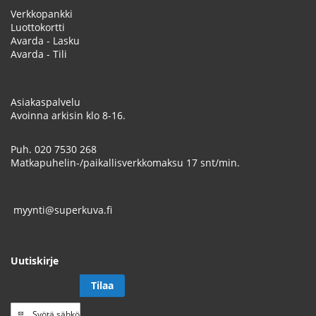
Verkkopankki
Luottokortti
Avarda - Lasku
Avarda - Tili
Asiakaspalvelu
Avoinna arkisin klo 8-16.
Puh.
020 7530 268
Matkapuhelin-/paikallisverkkomaksu 17 snt/min.
myynti@superkuva.fi
Uutiskirje
Tilaa
Tilaa