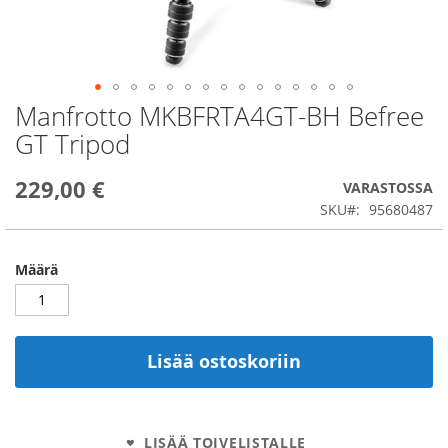
Manfrotto MKBFRTA4GT-BH Befree
Skip
to
GT Tripod
the
beginning
229,00 €
of
VARASTOSSA
the
SKU
95680487
images
gallery
Määrä
Lisää ostoskoriin
LISÄÄ TOIVELISTALLE