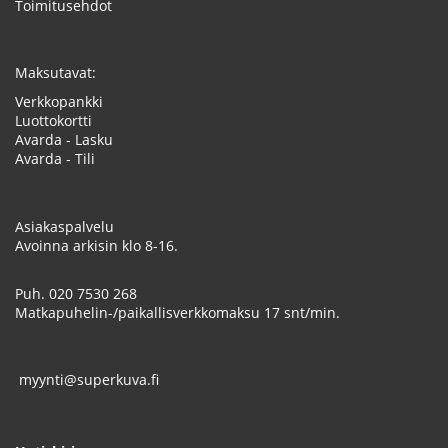
Toimitusehdot
Maksutavat:
Verkkopankki
Luottokortti
Avarda - Lasku
Avarda - Tili
Asiakaspalvelu
Avoinna arkisin klo 8-16.
Puh.
020 7530 268
Matkapuhelin-/paikallisverkkomaksu 17 snt/min.
myynti@superkuva.fi