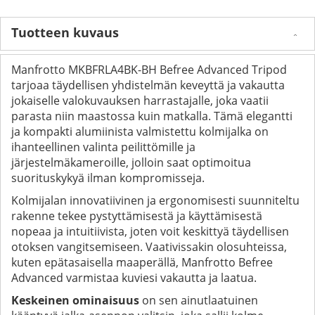
Tuotteen kuvaus
Manfrotto MKBFRLA4BK-BH Befree Advanced Tripod
tarjoaa täydellisen yhdistelmän keveyttä ja vakautta
jokaiselle valokuvauksen harrastajalle, joka vaatii
parasta niin maastossa kuin matkalla. Tämä elegantti
ja kompakti alumiinista valmistettu kolmijalka on
ihanteellinen valinta peilittömille ja
järjestelmäkameroille, jolloin saat optimoitua
suorituskykyä ilman kompromisseja.
Kolmijalan innovatiivinen ja ergonomisesti suunniteltu
rakenne tekee pystyttämisestä ja käyttämisestä
nopeaa ja intuitiivista, joten voit keskittyä täydellisen
otoksen vangitsemiseen. Vaativissakin olosuhteissa,
kuten epätasaisella maaperällä, Manfrotto Befree
Advanced varmistaa kuviesi vakautta ja laatua.
Keskeinen ominaisuus
on sen ainutlaatuinen