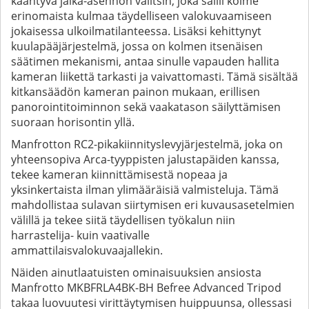
kääntyvä jalka-asennon valitsin, joka sallii kolme
erinomaista kulmaa täydelliseen valokuvaamiseen
jokaisessa ulkoilmatilanteessa. Lisäksi kehittynyt
kuulapääjärjestelmä, jossa on kolmen itsenäisen
säätimen mekanismi, antaa sinulle vapauden hallita
kameran liikettä tarkasti ja vaivattomasti. Tämä sisältää
kitkansäädön kameran painon mukaan, erillisen
panorointitoiminnon sekä vaakatason säilyttämisen
suoraan horisontin yllä.
Manfrotton RC2-pikakiinnityslevyjärjestelmä, joka on
yhteensopiva Arca-tyyppisten jalustapäiden kanssa,
tekee kameran kiinnittämisestä nopeaa ja
yksinkertaista ilman ylimääräisiä valmisteluja. Tämä
mahdollistaa sulavan siirtymisen eri kuvausasetelmien
välillä ja tekee siitä täydellisen työkalun niin
harrastelija- kuin vaativalle
ammattilaisvalokuvaajallekin.
Näiden ainutlaatuisten ominaisuuksien ansiosta
Manfrotto MKBFRLA4BK-BH Befree Advanced Tripod
takaa luovuutesi virittäytymisen huippuunsa, ollessasi