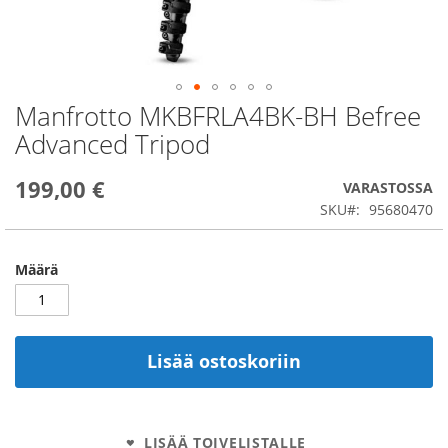
Manfrotto MKBFRLA4BK-BH Befree
Skip
to
Advanced Tripod
the
beginning
199,00 €
of
VARASTOSSA
the
SKU
95680470
images
gallery
Määrä
Lisää ostoskoriin
LISÄÄ TOIVELISTALLE