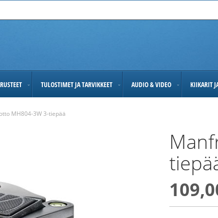
RUSTEET
TULOSTIMET JA TARVIKKEET
AUDIO & VIDEO
KIIKARIT 
otto MH804-3W 3-tiepää
Manf
tiepä
109,0