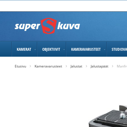
Skip
to
Content
KAMERAT
OBJEKTIIVIT
KAMERAVARUSTEET
STUDIOVA
Etusivu
Kameravarusteet
Jalustat
Jalustapäät
Manfr
Skip
to
the
end
of
the
images
gallery