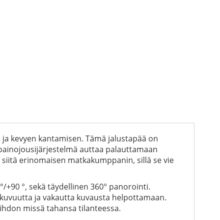
 ja kevyen kantamisen. Tämä jalustapää on
astapainojousijärjestelmä auttaa palauttamaan
e siitä erinomaisen matkakumppanin, sillä se vie
0 °/+90 °, sekä täydellinen 360° panorointi.
ikkuvuutta ja vakautta kuvausta helpottamaan.
ihdon missä tahansa tilanteessa.