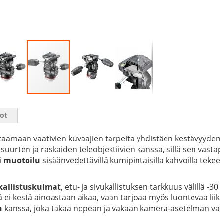
iot
aamaan vaativien kuvaajien tarpeita yhdistäen kestävyyden
vät suurten ja raskaiden teleobjektiivien kanssa, sillä sen v
 muotoilu
sisäänvedettävillä kumipintaisilla kahvoilla teke
kallistuskulmat
, etu- ja sivukallistuksen tarkkuus välillä -3
 ei kestä ainoastaan aikaa, vaan tarjoaa myös luontevaa li
n
kanssa, joka takaa nopean ja vakaan kamera-asetelman va