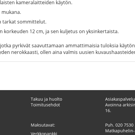
laisten kameralaitteiden käytön.
a mukana.
n tarkat sommittelut.
n korkeuden 12 cm, ja sen kuljetus on yksinkertaista.
, jotka pyrkivät saavuttamaan ammattimaisia tuloksia käytö
yyden nerokkaasti, ollen aina valmis uusien kuvaushaasteide
Takuu ja huolto
Asiakaspalvelu
Toimitusehdot
Avoinna arkisin
16.
Maksutavat:
Puh.
020 7530
Matkapuhelin-
Verkkopankki