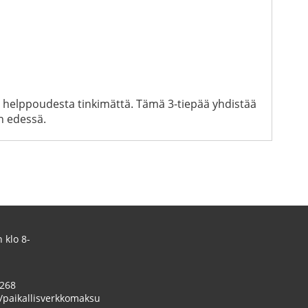
n helppoudesta tinkimättä. Tämä 3-tiepää yhdistää
n edessä.
 klo 8-
 268
/paikallisverkkomaksu