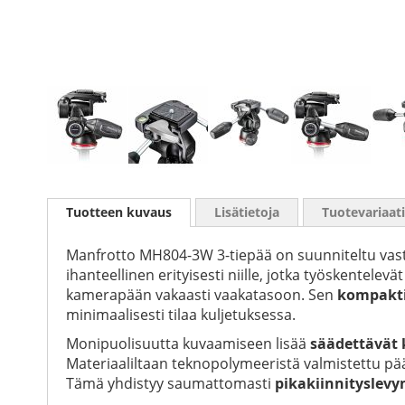
Skip
to
Tuotteen kuvaus
Lisätietoja
Tuotevariaat
the
beginning
of
Manfrotto MH804-3W 3-tiepää on suunniteltu vast
the
ihanteellinen erityisesti niille, jotka työskentele
images
kamerapään vakaasti vaakatasoon. Sen
kompakti
gallery
minimaalisesti tilaa kuljetuksessa.
Monipuolisuutta kuvaamiseen lisää
säädettävät 
Materiaaliltaan teknopolymeeristä valmistettu pää
Tämä yhdistyy saumattomasti
pikakiinnityslevy