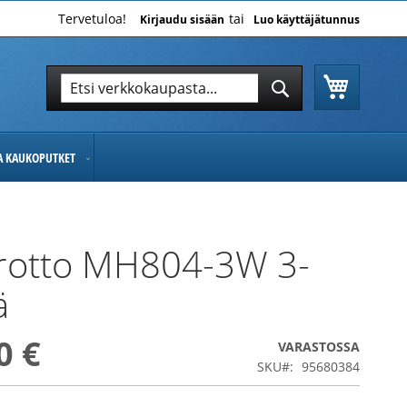
Tervetuloa!
Kirjaudu sisään
Luo käyttäjätunnus
Ostoskor
Hae
Hae
JA KAUKOPUTKET
rotto MH804-3W 3-
ä
0 €
VARASTOSSA
SKU
95680384