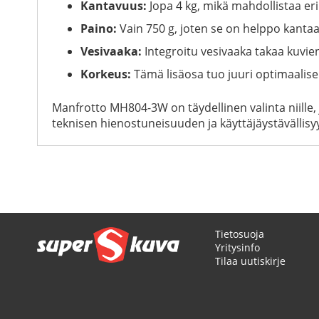
Kantavuus:
Jopa 4 kg, mikä mahdollistaa eri
Paino:
Vain 750 g, joten se on helppo kanta
Vesivaaka:
Integroitu vesivaaka takaa kuvie
Korkeus:
Tämä lisäosa tuo juuri optimaalise
Manfrotto MH804-3W on täydellinen valinta niille
teknisen hienostuneisuuden ja käyttäjäystävällis
Tietosuoja
Yritysinfo
Tilaa uutiskirje