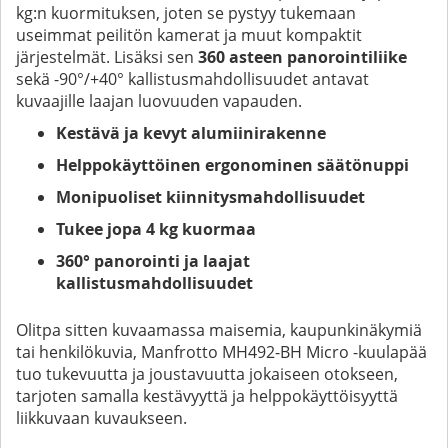
kg:n kuormituksen, joten se pystyy tukemaan
useimmat peilitön kamerat ja muut kompaktit
järjestelmät. Lisäksi sen
360 asteen panorointiliike
sekä -90°/+40° kallistusmahdollisuudet antavat
kuvaajille laajan luovuuden vapauden.
Kestävä ja kevyt alumiinirakenne
Helppokäyttöinen ergonominen säätönuppi
Monipuoliset kiinnitysmahdollisuudet
Tukee jopa 4 kg kuormaa
360° panorointi ja laajat
kallistusmahdollisuudet
Olitpa sitten kuvaamassa maisemia, kaupunkinäkymiä
tai henkilökuvia, Manfrotto MH492-BH Micro -kuulapää
tuo tukevuutta ja joustavuutta jokaiseen otokseen,
tarjoten samalla kestävyyttä ja helppokäyttöisyyttä
liikkuvaan kuvaukseen.