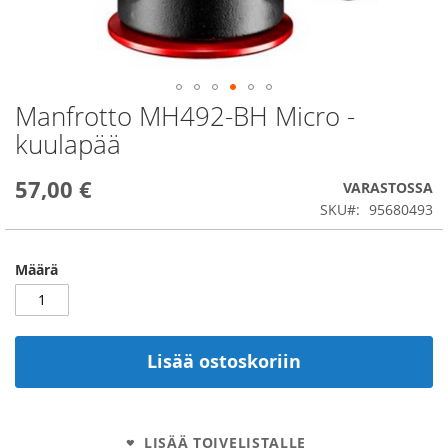
Manfrotto MH492-BH Micro -
Skip
to
kuulapää
the
beginning
57,00 €
of
VARASTOSSA
the
SKU
95680493
images
gallery
Määrä
Lisää ostoskoriin
LISÄÄ TOIVELISTALLE