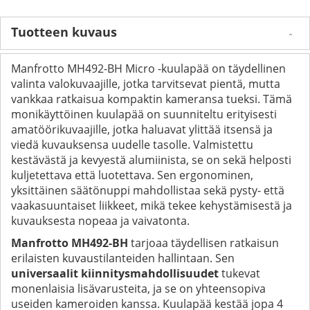
Tuotteen kuvaus
Manfrotto MH492-BH Micro -kuulapää on täydellinen
valinta valokuvaajille, jotka tarvitsevat pientä, mutta
vankkaa ratkaisua kompaktin kameransa tueksi. Tämä
monikäyttöinen kuulapää on suunniteltu erityisesti
amatöörikuvaajille, jotka haluavat ylittää itsensä ja
viedä kuvauksensa uudelle tasolle. Valmistettu
kestävästä ja kevyestä alumiinista, se on sekä helposti
kuljetettava että luotettava. Sen ergonominen,
yksittäinen säätönuppi mahdollistaa sekä pysty- että
vaakasuuntaiset liikkeet, mikä tekee kehystämisestä ja
kuvauksesta nopeaa ja vaivatonta.
Manfrotto MH492-BH
tarjoaa täydellisen ratkaisun
erilaisten kuvaustilanteiden hallintaan. Sen
universaalit kiinnitysmahdollisuudet
tukevat
monenlaisia lisävarusteita, ja se on yhteensopiva
useiden kameroiden kanssa. Kuulapää kestää jopa 4