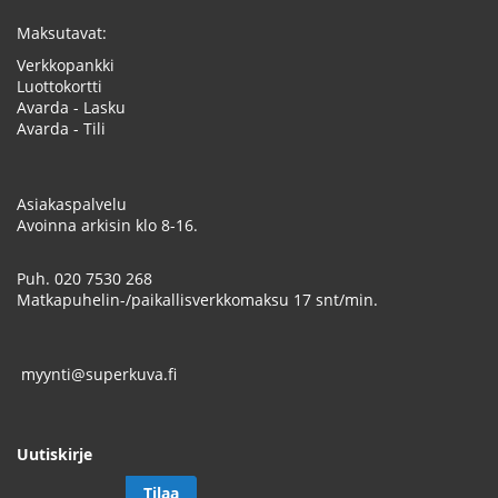
Maksutavat:
Verkkopankki
Luottokortti
Avarda - Lasku
Avarda - Tili
Asiakaspalvelu
Avoinna arkisin klo 8-16.
Puh.
020 7530 268
Matkapuhelin-/paikallisverkkomaksu 17 snt/min.
myynti@superkuva.fi
Uutiskirje
Tilaa