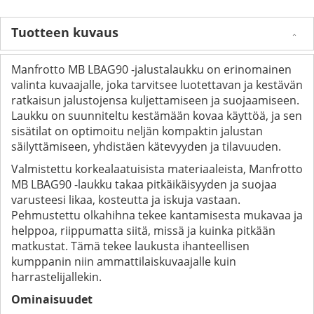
Tuotteen kuvaus
Manfrotto MB LBAG90 -jalustalaukku on erinomainen
valinta kuvaajalle, joka tarvitsee luotettavan ja kestävän
ratkaisun jalustojensa kuljettamiseen ja suojaamiseen.
Laukku on suunniteltu kestämään kovaa käyttöä, ja sen
sisätilat on optimoitu neljän kompaktin jalustan
säilyttämiseen, yhdistäen kätevyyden ja tilavuuden.
Valmistettu korkealaatuisista materiaaleista, Manfrotto
MB LBAG90 -laukku takaa pitkäikäisyyden ja suojaa
varusteesi likaa, kosteutta ja iskuja vastaan.
Pehmustettu olkahihna tekee kantamisesta mukavaa ja
helppoa, riippumatta siitä, missä ja kuinka pitkään
matkustat. Tämä tekee laukusta ihanteellisen
kumppanin niin ammattilaiskuvaajalle kuin
harrastelijallekin.
Ominaisuudet