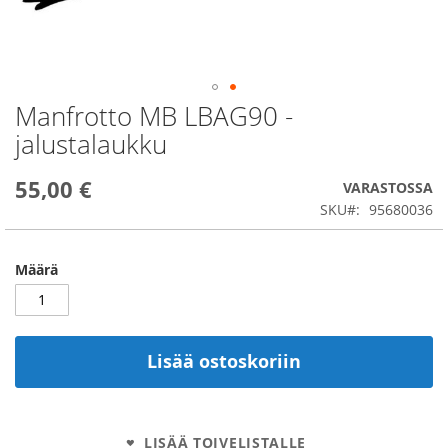
Manfrotto MB LBAG90 -
Skip
to
jalustalaukku
the
beginning
55,00 €
of
VARASTOSSA
the
SKU
95680036
images
gallery
Määrä
Lisää ostoskoriin
LISÄÄ TOIVELISTALLE