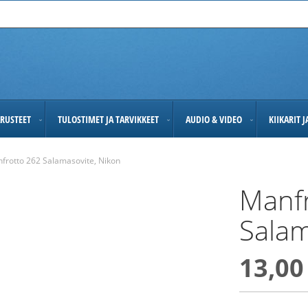
RUSTEET
TULOSTIMET JA TARVIKKEET
AUDIO & VIDEO
KIIKARIT 
frotto 262 Salamasovite, Nikon
Manfr
Salam
13,00