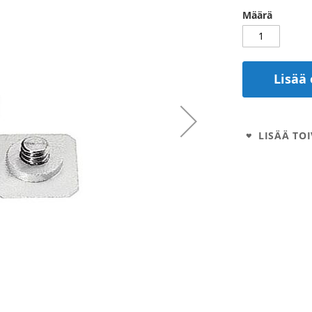
Määrä
Lisää 
LISÄÄ TOI