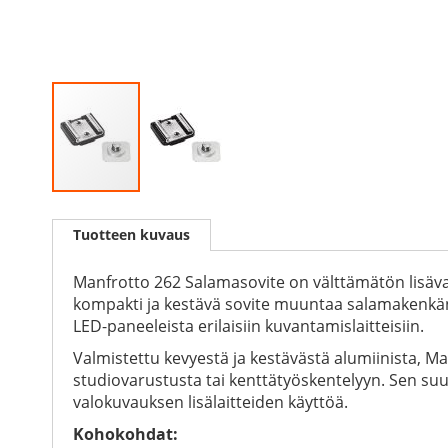
Skip
to
Tuotteen kuvaus
the
beginning
of
Manfrotto 262 Salamasovite on välttämätön lisävaru
the
kompakti ja kestävä sovite muuntaa salamakenkänne
images
LED-paneeleista erilaisiin kuvantamislaitteisiin.
gallery
Valmistettu kevyestä ja kestävästä alumiinista, M
studiovarustusta tai kenttätyöskentelyyn. Sen su
valokuvauksen lisälaitteiden käyttöä.
Kohokohdat: