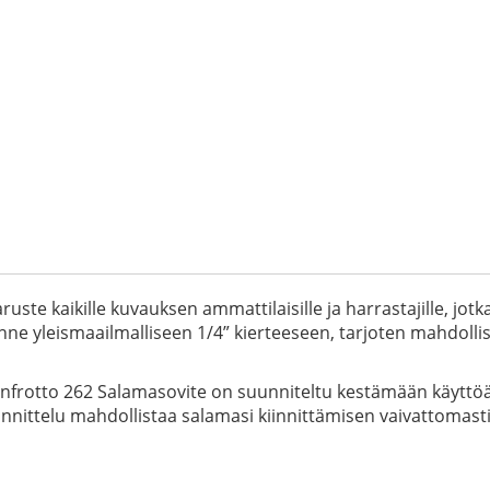
ste kaikille kuvauksen ammattilaisille ja harrastajille, jotk
 yleismaailmalliseen 1/4” kierteeseen, tarjoten mahdollisuu
anfrotto 262 Salamasovite on suunniteltu kestämään käyttöä 
unnittelu mahdollistaa salamasi kiinnittämisen vaivattomast