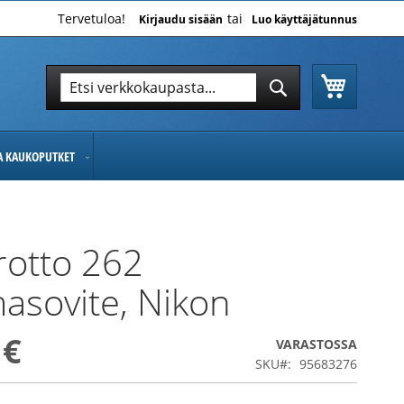
Tervetuloa!
Kirjaudu sisään
Luo käyttäjätunnus
Ostoskor
Hae
Hae
JA KAUKOPUTKET
otto 262
asovite, Nikon
 €
VARASTOSSA
SKU
95683276