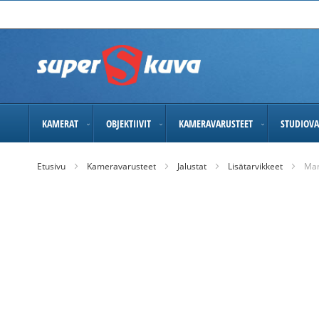
Skip
to
Content
KAMERAT
OBJEKTIIVIT
KAMERAVARUSTEET
STUDIOVA
Etusivu
Kameravarusteet
Jalustat
Lisätarvikkeet
Man
Skip
to
the
end
of
the
images
gallery