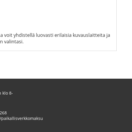
oit yhdistellä luovasti erilaisia kuvauslaitteita ja
 valintasi.
 klo 8-
 268
/paikallisverkkomaksu