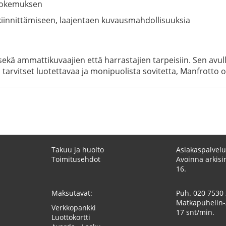
ökokemuksen
n kiinnittämiseen, laajentaen kuvausmahdollisuuksia
kä ammattikuvaajien että harrastajien tarpeisiin. Sen avulla v
tarvitset luotettavaa ja monipuolista sovitetta, Manfrotto on
Takuu ja huolto
Asiakaspalvelu
Toimitusehdot
Avoinna arkisin
16.
Maksutavat:
Puh.
020 7530
Matkapuhelin-
Verkkopankki
17 snt/min.
Luottokortti