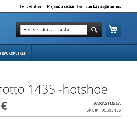
Tervetuloa!
Kirjaudu sisään
Luo käyttäjätunnus
Ostoskor
Hae
Hae
JA KAUKOPUTKET
otto 143S -hotshoe
 €
VARASTOSSA
SKU
95683455