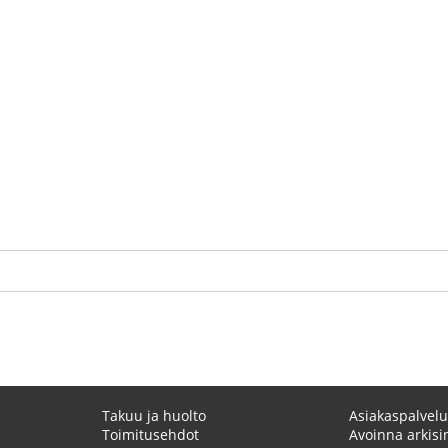
Takuu ja huolto
Asiakaspalvelu
Toimitusehdot
Avoinna arkisin