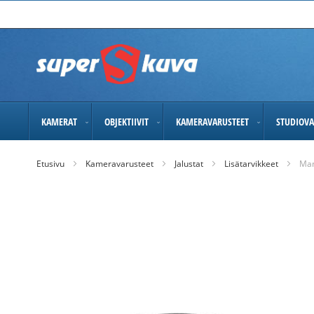
Skip
to
Content
KAMERAT
OBJEKTIIVIT
KAMERAVARUSTEET
STUDIOVA
Etusivu
Kameravarusteet
Jalustat
Lisätarvikkeet
Man
Skip
to
the
end
of
the
images
gallery