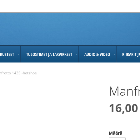
RUSTEET
TULOSTIMET JA TARVIKKEET
AUDIO & VIDEO
KIIKARIT 
frotto 143S -hotshoe
Manfr
16,00
Määrä