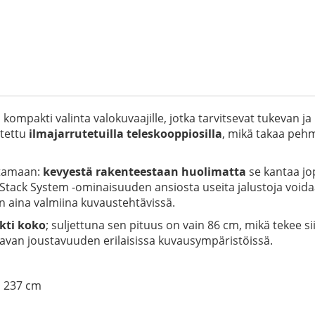
kompakti valinta valokuvaajille, jotka tarvitsevat tukevan j
stettu
ilmajarrutetuilla teleskooppiosilla
, mikä takaa pehm
ttamaan:
kevyestä rakenteestaan huolimatta
se kantaa jop
k Stack System -ominaisuuden ansiosta useita jalustoja voida
on aina valmiina kuvaustehtävissä.
ti koko
; suljettuna sen pituus on vain 86 cm, mikä tekee 
tavan joustavuuden erilaisissa kuvausympäristöissä.
 237 cm