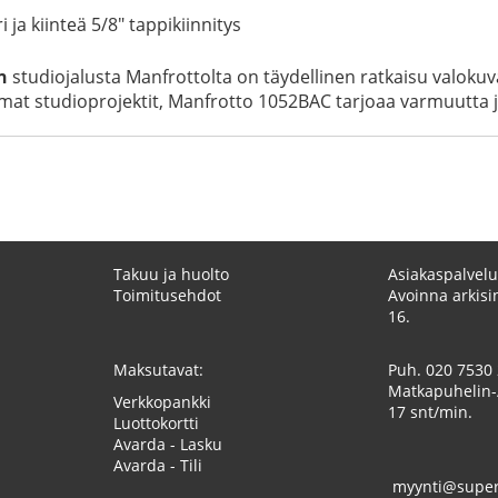
ja kiinteä 5/8" tappikiinnitys
n
studiojalusta Manfrottolta on täydellinen ratkaisu valok
t studioprojektit, Manfrotto 1052BAC tarjoaa varmuutta ja
Takuu ja huolto
Asiakaspalvelu
Toimitusehdot
Avoinna arkisin
16.
Maksutavat:
Puh.
020 7530
Matkapuhelin-
Verkkopankki
17 snt/min.
Luottokortti
Avarda - Lasku
Avarda - Tili
myynti@superk