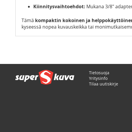
Kiinnitysvaihtoehdot:
Mukana 3/8" adapteri 
Tämä
kompaktin kokoinen ja helppokäyttöine
kyseessä nopea kuvauskeikka tai monimutkaisemma
Tietosuoja
Yritysinfo
Tilaa uutiskirje