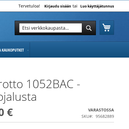
Tervetuloa!
Kirjaudu sisään
Luo käyttäjätunnus
Ostoskor
Hae
Hae
JA KAUKOPUTKET
otto 1052BAC -
ojalusta
0 €
VARASTOSSA
SKU
95682889