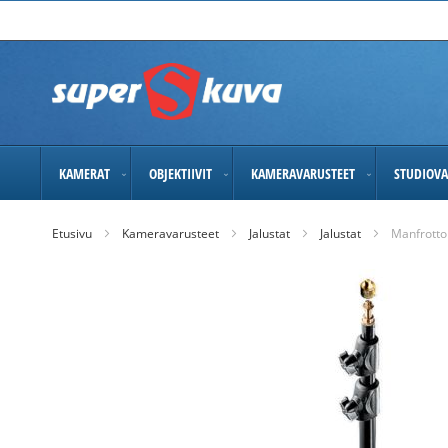
Skip
to
Content
KAMERAT
OBJEKTIIVIT
KAMERAVARUSTEET
STUDIOVA
Etusivu
Kameravarusteet
Jalustat
Jalustat
Manfrotto
Skip
to
the
end
of
the
images
gallery