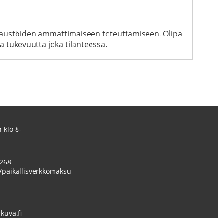
uvaustöiden ammattimaiseen toteuttamiseen. Olipa
 tukevuutta joka tilanteessa.
 klo 8-
 268
/paikallisverkkomaksu
uva.fi