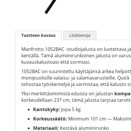
Skip
to
Tuotteen kuvaus
Lisätietoja
the
beginning
of
Manfrotto 1052BAC -studiojalusta on luotettava ja 
the
kentällä. Tämä alumiinirunkoinen jalusta on varu
images
kuvauskalustoasi että sormiasi.
gallery
1052BAC on suunniteltu käyttäjänsä arkea helpo
monipuolisille valaisu- ja salamavarusteille. Quic
tehostaa työskentelyä ja varmistaa, että kalusto 
Yksi merkittävimmistä eduista on jalustan
kompak
korkeudellaan 237 cm, tämä jalusta tarjoaa tarvit
Kantokyky:
Jopa 5 kg
Korkeussäätö:
Minimum 101 cm — Maksimi
Materiaali:
Kestävä alumiinirunko