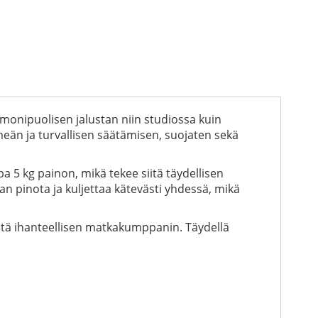
a monipuolisen jalustan niin studiossa kuin
eän ja turvallisen säätämisen, suojaten sekä
a 5 kg painon, mikä tekee siitä täydellisen
an pinota ja kuljettaa kätevästi yhdessä, mikä
siitä ihanteellisen matkakumppanin. Täydellä