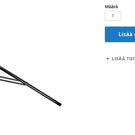
Määrä
Lisää 
LISÄÄ TOI