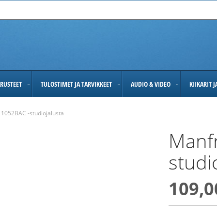
RUSTEET
TULOSTIMET JA TARVIKKEET
AUDIO & VIDEO
KIIKARIT 
 1052BAC -studiojalusta
Manfr
studi
109,0