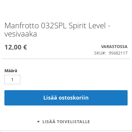
Manfrotto 032SPL Spirit Level -
Skip
to
vesivaaka
the
beginning
12,00 €
of
VARASTOSSA
the
SKU
95682117
images
gallery
Määrä
Lisää ostoskoriin
LISÄÄ TOIVELISTALLE