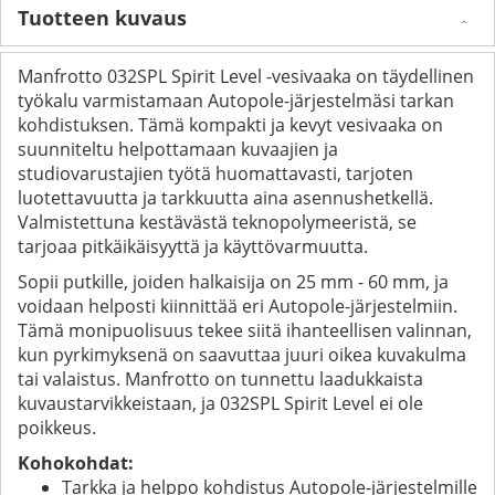
Tuotteen kuvaus
Manfrotto 032SPL Spirit Level -vesivaaka on täydellinen
työkalu varmistamaan Autopole-järjestelmäsi tarkan
kohdistuksen. Tämä kompakti ja kevyt vesivaaka on
suunniteltu helpottamaan kuvaajien ja
studiovarustajien työtä huomattavasti, tarjoten
luotettavuutta ja tarkkuutta aina asennushetkellä.
Valmistettuna kestävästä teknopolymeeristä, se
tarjoaa pitkäikäisyyttä ja käyttövarmuutta.
Sopii putkille, joiden halkaisija on 25 mm - 60 mm, ja
voidaan helposti kiinnittää eri Autopole-järjestelmiin.
Tämä monipuolisuus tekee siitä ihanteellisen valinnan,
kun pyrkimyksenä on saavuttaa juuri oikea kuvakulma
tai valaistus. Manfrotto on tunnettu laadukkaista
kuvaustarvikkeistaan, ja 032SPL Spirit Level ei ole
poikkeus.
Kohokohdat:
Tarkka ja helppo kohdistus Autopole-järjestelmille