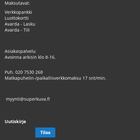
Maksutavat:
Verkkopankki
Luottokortti
Avarda - Lasku
Avarda - Tili
Asiakaspalvelu
Avoinna arkisin klo 8-16.
Puh.
020 7530 268
Matkapuhelin-/paikallisverkkomaksu 17 snt/min.
myynti@superkuva.fi
Uutiskirje
Tilaa