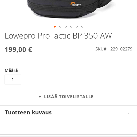
Lowepro ProTactic BP 350 AW
Skip
to
the
199,00 €
SKU
229102279
beginning
of
the
images
Määrä
gallery
LISÄÄ TOIVELISTALLE
Tuotteen kuvaus